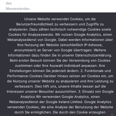
des
Messestandes.
Das
Unsere Website verwendet Cookies, um die
bestehende
Benutzerfreundlichkeit zu verbessern und Zugriffe zu
Standbau-
analysieren. Dazu zählen technisch notwendige Cookies sowie
Konzept,
Cookies für Analysezwecke. Wir nutzen Google Analytics, einen
das
Webanalysedienst von Google. Dabei werden Informationen über
Ihre Nutzung der Website (einschließlich IP-Adresse,
2013
anonymisiert) an Server von Google übertragen. Weitere
auf
Informationen dazu finden Sie in unserer Datenschutzerklärung.
verschiedenen
Beim ersten Besuch können Sie der Verwendung von Cookies
Messen
zustimmen oder Ihre Auswahl individuell anpassen. Ihre
verwendet
Einstellungen können Sie jederzeit ändern. 2. Funktionale und
wurde,
Performance-Cookies Darüber hinaus setzen wir Cookies ein, um
wird
die Nutzung unserer Website zu analysieren und ihre Leistung zu
mittels
verbessern. Dies hilft uns, unsere Inhalte besser auf die
kleinerer
Interessen unserer Besucher auszurichten. 3. Einsatz von Google
Modifikationen
Analytics Wir verwenden Google Analytics, einen
angepasst.
Webanalysedienst der Google Ireland Limited. Google Analytics
verwendet Cookies, die eine Analyse der Benutzung der Website
Elantas
durch Sie ermöglichen. Die durch den Cookie erzeugten
präsentiert