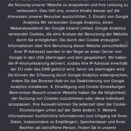
die Nutzung unserer Website zu analysieren und ihre Leistung zu
Racing
verbessern. Dies hilft uns, unsere Inhalte besser auf die
wird
Interessen unserer Besucher auszurichten. 3. Einsatz von Google
2015
Analytics Wir verwenden Google Analytics, einen
erneut
Webanalysedienst der Google Ireland Limited. Google Analytics
mit
verwendet Cookies, die eine Analyse der Benutzung der Website
seinem
durch Sie ermöglichen. Die durch den Cookie erzeugten
Auto
Informationen über Ihre Benutzung dieser Website (einschließlich
am
Ihrer IP-Adresse) werden in der Regel an einen Server von
Stand
Google in den USA übertragen und dort gespeichert. Wir haben
vertreten
die IP-Anonymisierung aktiviert, sodass Ihre IP-Adresse innerhalb
sein.
der EU oder des EWR gekürzt wird, bevor sie übertragen wird.
Sie können der Erfassung durch Google Analytics widersprechen,
indem Sie das Browser-Add-on zur Deaktivierung von Google
Analytics installieren. 4. Einwilligung und Cookie-Einstellungen
Vorheriger
Nächster
Beim ersten Besuch unserer Website haben Sie die Möglichkeit,
der Nutzung von Cookies zuzustimmen oder diese individuell
anzupassen. Ihre Auswahl können Sie jederzeit über die Cookie-
Einstellungen unten auf der Seite ändern. 5. Weitere
Informationen Ausführliche Informationen zum Umgang mit Ihren
Daten, insbesondere zu Empfängern, Speicherdauer und Ihren
Rechten als betroffene Person, finden Sie in unserer