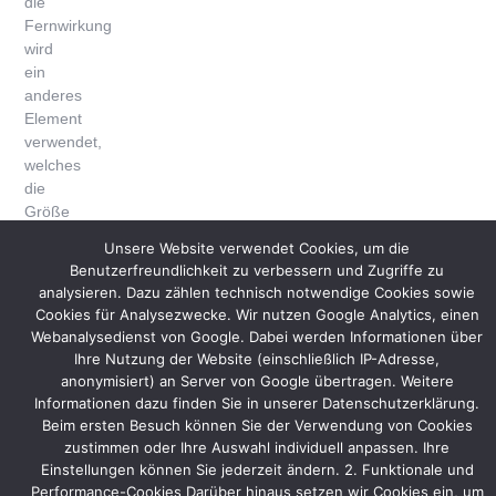
die
Fernwirkung
wird
ein
anderes
Element
verwendet,
welches
die
Größe
des
Unsere Website verwendet Cookies, um die
Standes
Benutzerfreundlichkeit zu verbessern und Zugriffe zu
mit
analysieren. Dazu zählen technisch notwendige Cookies sowie
den
Cookies für Analysezwecke. Wir nutzen Google Analytics, einen
10
Webanalysedienst von Google. Dabei werden Informationen über
Unternehmen
Ihre Nutzung der Website (einschließlich IP-Adresse,
noch
anonymisiert) an Server von Google übertragen. Weitere
besser
Informationen dazu finden Sie in unserer Datenschutzerklärung.
betont
Beim ersten Besuch können Sie der Verwendung von Cookies
und
zustimmen oder Ihre Auswahl individuell anpassen. Ihre
hervorhebt.
Einstellungen können Sie jederzeit ändern. 2. Funktionale und
Besa-
Performance-Cookies Darüber hinaus setzen wir Cookies ein, um