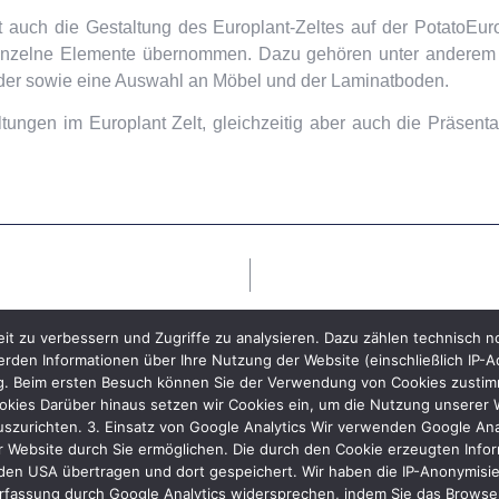
 auch die Gestaltung des Europlant-Zeltes auf der PotatoEur
inzelne Elemente übernommen. Dazu gehören unter anderem
ständer sowie eine Auswahl an Möbel und der Laminatboden.
ngen im Europlant Zelt, gleichzeitig aber auch die Präsenta
it zu verbessern und Zugriffe zu analysieren. Dazu zählen technisch 
rden Informationen über Ihre Nutzung der Website (einschließlich IP-A
ng. Beim ersten Besuch können Sie der Verwendung von Cookies zustimme
kies Darüber hinaus setzen wir Cookies ein, um die Nutzung unserer We
uszurichten. 3. Einsatz von Google Analytics Wir verwenden Google Ana
 Website durch Sie ermöglichen. Die durch den Cookie erzeugten Inform
den USA übertragen und dort gespeichert. Wir haben die IP-Anonymisier
rfassung durch Google Analytics widersprechen, indem Sie das Browser-