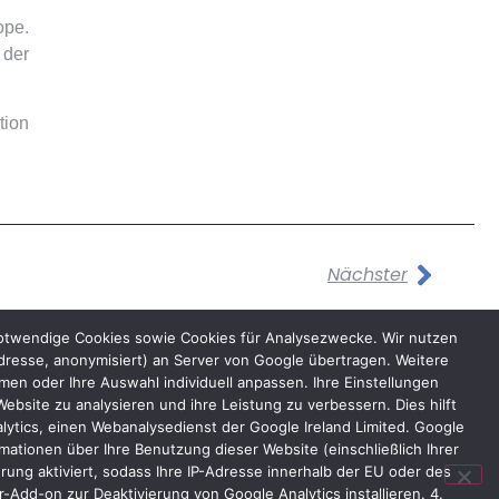
ope.
 der
tion
Nächster
notwendige Cookies sowie Cookies für Analysezwecke. Wir nutzen
dresse, anonymisiert) an Server von Google übertragen. Weitere
n oder Ihre Auswahl individuell anpassen. Ihre Einstellungen
bsite zu analysieren und ihre Leistung zu verbessern. Dies hilft
lytics, einen Webanalysedienst der Google Ireland Limited. Google
ationen über Ihre Benutzung dieser Website (einschließlich Ihrer
ung aktiviert, sodass Ihre IP-Adresse innerhalb der EU oder des
Add-on zur Deaktivierung von Google Analytics installieren. 4.