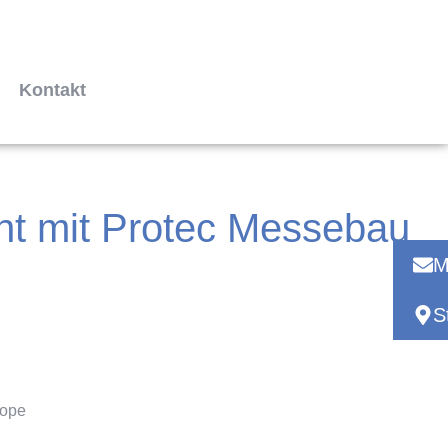
Kontakt
ant mit Protec Messebau
M
S
rope