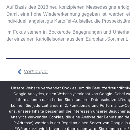
Auf Basis des 2013 neu konzipierten Messedesigns erfolgt
Damit eine hohe Wiedererkennung gegeben ist, werden e
individuell angefertigte Kartoffel-Aufsteller, die Prospekt
Im Fokus stehen in Bockerode Begegnungen und Unterhaltu
der einzelnen Kartoffelsorten aus dem Europlant-Sortiment.
Vorheriger
Unsere Website verwendet Cookies, um die Benutzerfreundlichke
Google Analytics, einen Webanalysedienst von Google. Dabei we
Informationen dazu finden Sie in unserer Datenschutzerkläru
können Sie jederzeit ändern. 2. Funktionale und Performance-Coo
Start
Kontakt
AGB
Datenschutz
Impressum
uns, unsere Inhalte besser auf die Interessen unserer Besucher a
Analytics verwendet Cookies, die eine Analyse der Benutzung der
IP-Adresse) werden in der Regel an einen Server von Google in 
EWR gekürzt wird, bevor sie übertragen wird. Sie können der E