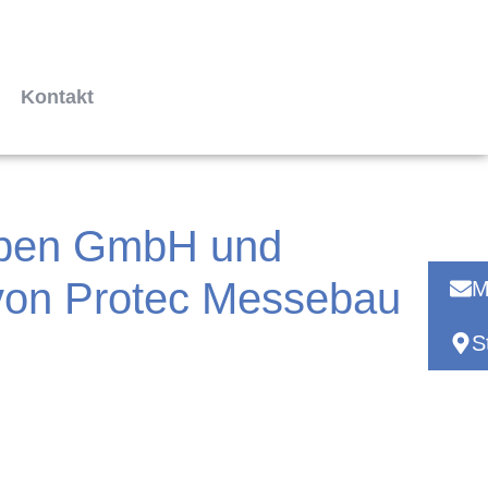
Kontakt
eiben GmbH und
t von Protec Messebau
M
S