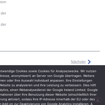
hrem
 der
 der
Nächster
notwendige Cookies sowie Cookies für Analysezwecke. Wir nutzen
dresse, anonymisiert) an Server von Google übertragen. Weitere
n oder Ihre Auswahl individuell anpassen. Ihre Einstellungen
bsite zu analysieren und ihre Leistung zu verbessern. Dies hilft
lytics, einen Webanalysedienst der Google Ireland Limited. Google
ationen über Ihre Benutzung dieser Website (einschließlich Ihrer
ung aktiviert, sodass Ihre IP-Adresse innerhalb der EU oder des
Add-on zur Deaktivierung von Google Analytics installieren. 4.