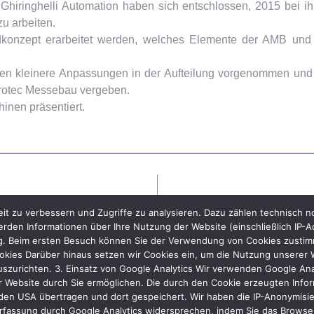
Ghiringhelli Automation haben sich entschlossen, 2015 bei i
zu arbeiten.
konzept erarbeitet werden, welches Elemente der AMB und
en kleinere Anpassungen in der Aufteilung vorgenommen und
Protec Messebau vergeben.
inen präsentiert.
it zu verbessern und Zugriffe zu analysieren. Dazu zählen technisch 
rden Informationen über Ihre Nutzung der Website (einschließlich IP-A
ng. Beim ersten Besuch können Sie der Verwendung von Cookies zustimme
kies Darüber hinaus setzen wir Cookies ein, um die Nutzung unserer We
uszurichten. 3. Einsatz von Google Analytics Wir verwenden Google Ana
 Website durch Sie ermöglichen. Die durch den Cookie erzeugten Inform
den USA übertragen und dort gespeichert. Wir haben die IP-Anonymisier
rfassung durch Google Analytics widersprechen, indem Sie das Browser-