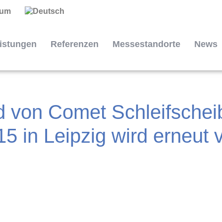
sum
istungen
Referenzen
Messestandorte
News
d von Comet Schleifsch
015 in Leipzig wird erneu