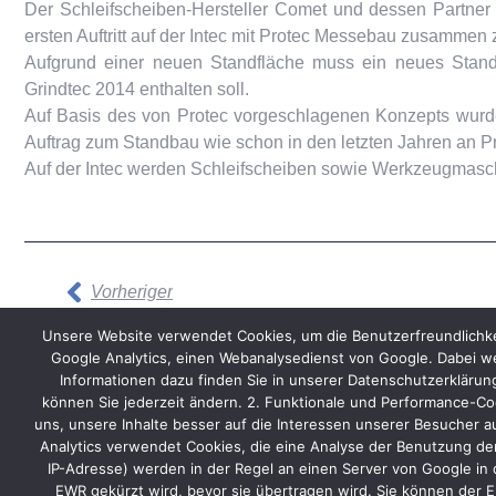
Der Schleifscheiben-Hersteller Comet und dessen Partner 
ersten Auftritt auf der Intec mit Protec Messebau zusammen 
Aufgrund einer neuen Standfläche muss ein neues Stand
Grindtec 2014 enthalten soll.
Auf Basis des von Protec vorgeschlagenen Konzepts wurd
Auftrag zum Standbau wie schon in den letzten Jahren an 
Auf der Intec werden Schleifscheiben sowie Werkzeugmasch
Vorheriger
Unsere Website verwendet Cookies, um die Benutzerfreundlichke
Google Analytics, einen Webanalysedienst von Google. Dabei we
Informationen dazu finden Sie in unserer Datenschutzerkläru
können Sie jederzeit ändern. 2. Funktionale und Performance-Coo
uns, unsere Inhalte besser auf die Interessen unserer Besucher a
Start
Kontakt
AGB
Datenschutz
Impressum
Analytics verwendet Cookies, die eine Analyse der Benutzung der
IP-Adresse) werden in der Regel an einen Server von Google in 
EWR gekürzt wird, bevor sie übertragen wird. Sie können der E