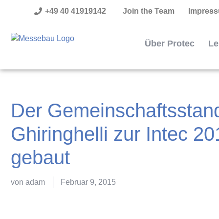
+49 40 41919142
Join the Team
Impres
Über Protec
Le
Der Gemeinschaftsstan
Ghiringhelli zur Intec 2
gebaut
von
adam
Februar 9, 2015