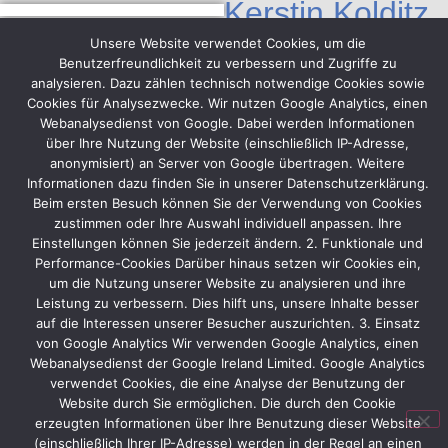
Kerstin Kolditz
Buchhaltung,
Unsere Website verwendet Cookies, um die
Sekretariat
Benutzerfreundlichkeit zu verbessern und Zugriffe zu
analysieren. Dazu zählen technisch notwendige Cookies sowie
Deutsch
Cookies für Analysezwecke. Wir nutzen Google Analytics, einen
Webanalysedienst von Google. Dabei werden Informationen
+49 (0) 40 / 41 91 91 –
über Ihre Nutzung der Website (einschließlich IP-Adresse,
38
anonymisiert) an Server von Google übertragen. Weitere
Informationen dazu finden Sie in unserer Datenschutzerklärung.
k.kolditz@protec-
Beim ersten Besuch können Sie der Verwendung von Cookies
messebau.de
zustimmen oder Ihre Auswahl individuell anpassen. Ihre
Einstellungen können Sie jederzeit ändern. 2. Funktionale und
Performance-Cookies Darüber hinaus setzen wir Cookies ein,
um die Nutzung unserer Website zu analysieren und ihre
Leistung zu verbessern. Dies hilft uns, unsere Inhalte besser
auf die Interessen unserer Besucher auszurichten. 3. Einsatz
von Google Analytics Wir verwenden Google Analytics, einen
Webanalysedienst der Google Ireland Limited. Google Analytics
verwendet Cookies, die eine Analyse der Benutzung der
Website durch Sie ermöglichen. Die durch den Cookie
erzeugten Informationen über Ihre Benutzung dieser Website
(einschließlich Ihrer IP-Adresse) werden in der Regel an einen