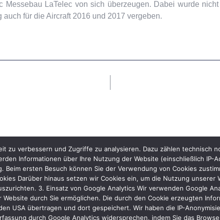
c Messebau LaTelec von sich überzeugen. Dabei wurde nicht
rag auch für die Aircraft 2016 und 2017 vergeben.
it zu verbessern und Zugriffe zu analysieren. Dazu zählen technisch 
rden Informationen über Ihre Nutzung der Website (einschließlich IP-A
ng. Beim ersten Besuch können Sie der Verwendung von Cookies zustimme
kies Darüber hinaus setzen wir Cookies ein, um die Nutzung unserer We
uszurichten. 3. Einsatz von Google Analytics Wir verwenden Google Ana
 Website durch Sie ermöglichen. Die durch den Cookie erzeugten Inform
den USA übertragen und dort gespeichert. Wir haben die IP-Anonymisier
rfassung durch Google Analytics widersprechen, indem Sie das Browser-