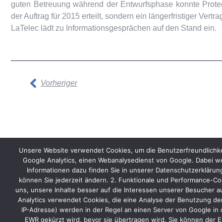
guten Betreuung während der Entwurfsphase konnte Prote
der Auftrag für 2015 erteilt, sondern ein längerfristiger Vert
LaTelec lädt zu Informationsgesprächen auf den Stand ein.
Vorheriger
Start
Kontakt
AGB
Datenschutz
Impressum
Unsere Website verwendet Cookies, um die Benutzerfreundlichke
Google Analytics, einen Webanalysedienst von Google. Dabei we
Informationen dazu finden Sie in unserer Datenschutzerkläru
können Sie jederzeit ändern. 2. Funktionale und Performance-Coo
uns, unsere Inhalte besser auf die Interessen unserer Besucher a
Analytics verwendet Cookies, die eine Analyse der Benutzung der
IP-Adresse) werden in der Regel an einen Server von Google in 
EWR gekürzt wird, bevor sie übertragen wird. Sie können der E