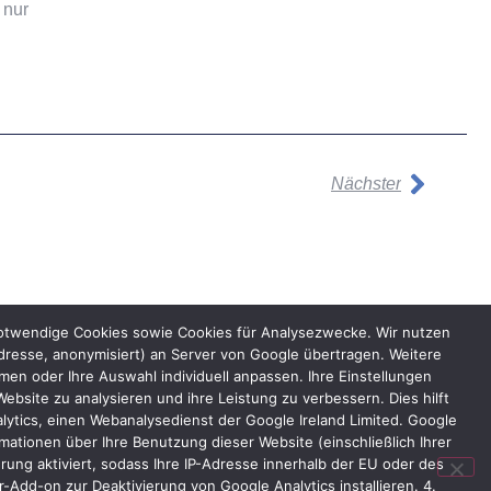
 nur
Nächster
notwendige Cookies sowie Cookies für Analysezwecke. Wir nutzen
dresse, anonymisiert) an Server von Google übertragen. Weitere
n oder Ihre Auswahl individuell anpassen. Ihre Einstellungen
bsite zu analysieren und ihre Leistung zu verbessern. Dies hilft
lytics, einen Webanalysedienst der Google Ireland Limited. Google
ationen über Ihre Benutzung dieser Website (einschließlich Ihrer
ung aktiviert, sodass Ihre IP-Adresse innerhalb der EU oder des
Add-on zur Deaktivierung von Google Analytics installieren. 4.