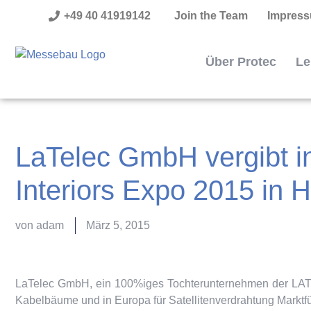
+49 40 41919142
Join the Team
Impres
Über Protec
Le
LaTelec GmbH vergibt in
Interiors Expo 2015 in
von
adam
März 5, 2015
LaTelec GmbH, ein 100%iges Tochterunternehmen der LATE
Kabelbäume und in Europa für Satellitenverdrahtung Marktf