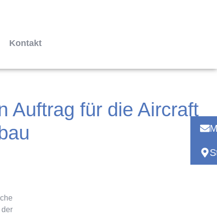
Kontakt
uftrag für die Aircraft
ebau
M
S
sche
 der