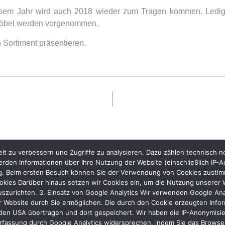
esem Jahr wird auch 2018 wieder zum Tragen kommen. Ledig
Möbel werden vorgenommen.
 Sortiment präsentieren.
it zu verbessern und Zugriffe zu analysieren. Dazu zählen technisch 
rden Informationen über Ihre Nutzung der Website (einschließlich IP-A
ng. Beim ersten Besuch können Sie der Verwendung von Cookies zustimme
kies Darüber hinaus setzen wir Cookies ein, um die Nutzung unserer We
uszurichten. 3. Einsatz von Google Analytics Wir verwenden Google Ana
 Website durch Sie ermöglichen. Die durch den Cookie erzeugten Inform
den USA übertragen und dort gespeichert. Wir haben die IP-Anonymisier
rfassung durch Google Analytics widersprechen, indem Sie das Browser-