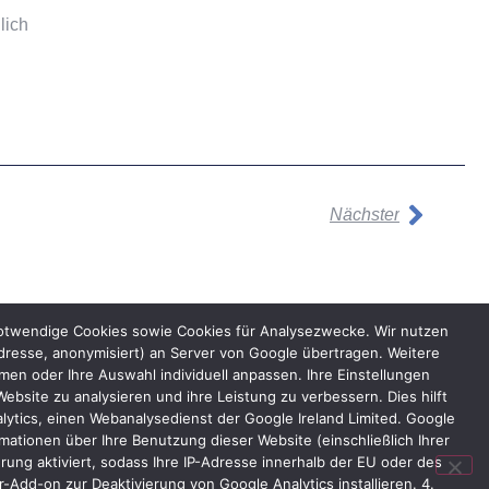
lich
Nächster
notwendige Cookies sowie Cookies für Analysezwecke. Wir nutzen
dresse, anonymisiert) an Server von Google übertragen. Weitere
n oder Ihre Auswahl individuell anpassen. Ihre Einstellungen
bsite zu analysieren und ihre Leistung zu verbessern. Dies hilft
lytics, einen Webanalysedienst der Google Ireland Limited. Google
ationen über Ihre Benutzung dieser Website (einschließlich Ihrer
ung aktiviert, sodass Ihre IP-Adresse innerhalb der EU oder des
Add-on zur Deaktivierung von Google Analytics installieren. 4.