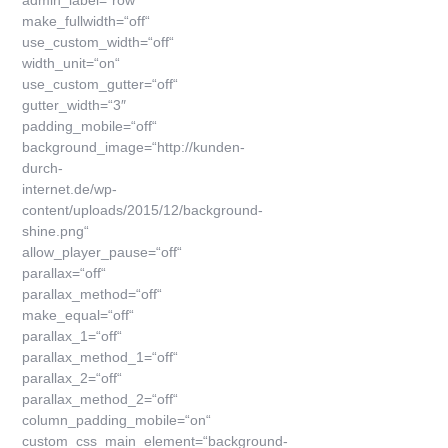
admin_label=“row“
make_fullwidth=“off“
use_custom_width=“off“
width_unit=“on“
use_custom_gutter=“off“
gutter_width=“3″
padding_mobile=“off“
background_image=“http://kunden-
durch-
internet.de/wp-
content/uploads/2015/12/background-
shine.png“
allow_player_pause=“off“
parallax=“off“
parallax_method=“off“
make_equal=“off“
parallax_1=“off“
parallax_method_1=“off“
parallax_2=“off“
parallax_method_2=“off“
column_padding_mobile=“on“
custom_css_main_element=“background-