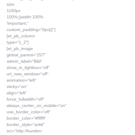
size:
1160px
100%;||width:100%
!important;“
custom_padding=“0px|||“]
[et_pb_column
type=“1_2″]
[et_pb_image
global_parent=“257″
admin_label=“Bild“
show_in_lightbox=“off“
url_new_window=“off“
animation=“left“
sticky=“on“
align=“left“
force_fullwidth=“off“
always_center_on_mobile=“on“
use_border_color=“off“
border_color=“#ffffff“
border_style=“solid“
src=“http://kunden-