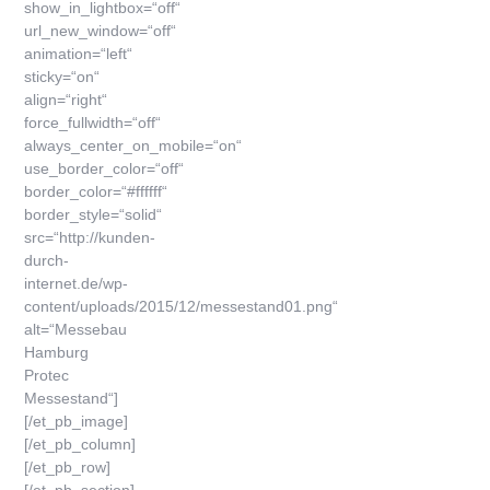
show_in_lightbox=“off“
url_new_window=“off“
animation=“left“
sticky=“on“
align=“right“
force_fullwidth=“off“
always_center_on_mobile=“on“
use_border_color=“off“
border_color=“#ffffff“
border_style=“solid“
src=“http://kunden-
durch-
internet.de/wp-
content/uploads/2015/12/messestand01.png“
alt=“Messebau
Hamburg
Protec
Messestand“]
[/et_pb_image]
[/et_pb_column]
[/et_pb_row]