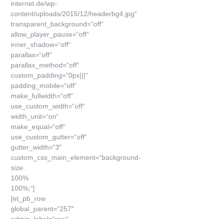
internet.de/wp-
content/uploads/2015/12/headerbg4.jpg“
transparent_background=“off“
allow_player_pause=“off“
inner_shadow=“off“
parallax=“off“
parallax_method=“off“
custom_padding=“0px|||“
padding_mobile=“off“
make_fullwidth=“off“
use_custom_width=“off“
width_unit=“on“
make_equal=“off“
use_custom_gutter=“off“
gutter_width=“3″
custom_css_main_element=“background-
size:
100%
100%;“]
[et_pb_row
global_parent=“257″