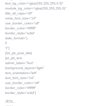
text_bg_color=“rgba(255,255,255,0.9)“
module_bg_color=“rgba(255,255,255,0)“
title_all_caps=“off“
meta_font_size=“14″
use_border_color=“off“
border_color=“#ffffff“
border_style=“solid“
date_format=“j.
F
Y“]
[/et_pb_post_title]
[et_pb_text
admin_label=“Text“
background_layout=“light“
text_orientation=“left“
text_font_size=“14″
use_border_color=“off“
border_color=“#ffffff“
border_style=“solid“]
JEOL,