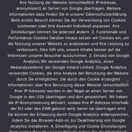
Dort
Ihre Nutzung der Website (einschließlich IP-Adresse,
stehen
anonymisiert) an Server von Google übertragen. Weitere
Gespräche
Informationen dazu finden Sie in unserer Datenschutzerklärung.
auf
Beim ersten Besuch können Sie der Verwendung von Cookies
dem
zustimmen oder Ihre Auswahl individuell anpassen. Ihre
Stand
Einstellungen können Sie jederzeit ändern. 2. Funktionale und
im
Performance-Cookies Darüber hinaus setzen wir Cookies ein, um
die Nutzung unserer Website zu analysieren und ihre Leistung zu
Mittelpunkt.
verbessern. Dies hilft uns, unsere Inhalte besser auf die
[/et_pb_text]
Interessen unserer Besucher auszurichten. 3. Einsatz von Google
[/et_pb_column]
Analytics Wir verwenden Google Analytics, einen
[/et_pb_row]
Webanalysedienst der Google Ireland Limited. Google Analytics
[/et_pb_section]
verwendet Cookies, die eine Analyse der Benutzung der Website
durch Sie ermöglichen. Die durch den Cookie erzeugten
Informationen über Ihre Benutzung dieser Website (einschließlich
Ihrer IP-Adresse) werden in der Regel an einen Server von
Vorheriger
Nächster
Google in den USA übertragen und dort gespeichert. Wir haben
die IP-Anonymisierung aktiviert, sodass Ihre IP-Adresse innerhalb
der EU oder des EWR gekürzt wird, bevor sie übertragen wird.
Sie können der Erfassung durch Google Analytics widersprechen,
indem Sie das Browser-Add-on zur Deaktivierung von Google
Analytics installieren. 4. Einwilligung und Cookie-Einstellungen