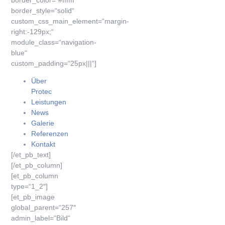
border_color=“#ffffff“
border_style=“solid“
custom_css_main_element=“margin-
right:-129px;“
module_class=“navigation-
blue“
custom_padding=“25px|||“]
Über
Protec
Leistungen
News
Galerie
Referenzen
Kontakt
[/et_pb_text]
[/et_pb_column]
[et_pb_column
type=“1_2″]
[et_pb_image
global_parent=“257″
admin_label=“Bild“