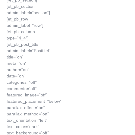
[/et_pb_section]
[et_pb_section
admin_label=“section“]
[et_pb_row
admin_label=“row“]
[et_pb_column
type=“4_4″]
[et_pb_post_title
admin_label=“Posttitel“
title=“on“
meta=“on“
author=“on“
date=“on“
categories=“off“
comments=“off“
featured_image=“off“
featured_placement=“below“
parallax_effect=“on“
parallax_method=“on“
text_orientation=“left“
text_color=“dark“
text_background=“off“