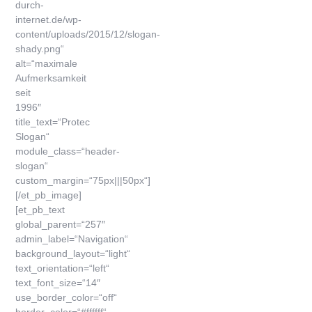
durch-
internet.de/wp-
content/uploads/2015/12/slogan-
shady.png“
alt=“maximale
Aufmerksamkeit
seit
1996″
title_text=“Protec
Slogan“
module_class=“header-
slogan“
custom_margin=“75px|||50px“]
[/et_pb_image]
[et_pb_text
global_parent=“257″
admin_label=“Navigation“
background_layout=“light“
text_orientation=“left“
text_font_size=“14″
use_border_color=“off“