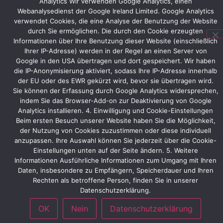
Analytics Wir verwenden Google Analytics, einen
„live“
Webanalysedienst der Google Ireland Limited. Google Analytics
auf
verwendet Cookies, die eine Analyse der Benutzung der Website
dem
durch Sie ermöglichen. Die durch den Cookie erzeugten
Stand
Informationen über Ihre Benutzung dieser Website (einschließlich
präsentieren.
Ihrer IP-Adresse) werden in der Regel an einen Server von
Google in den USA übertragen und dort gespeichert. Wir haben
die IP-Anonymisierung aktiviert, sodass Ihre IP-Adresse innerhalb
der EU oder des EWR gekürzt wird, bevor sie übertragen wird.
Vorheriger
Nächster
Sie können der Erfassung durch Google Analytics widersprechen,
indem Sie das Browser-Add-on zur Deaktivierung von Google
Analytics installieren. 4. Einwilligung und Cookie-Einstellungen
Beim ersten Besuch unserer Website haben Sie die Möglichkeit,
der Nutzung von Cookies zuzustimmen oder diese individuell
anzupassen. Ihre Auswahl können Sie jederzeit über die Cookie-
Einstellungen unten auf der Seite ändern. 5. Weitere
Informationen Ausführliche Informationen zum Umgang mit Ihren
Daten, insbesondere zu Empfängern, Speicherdauer und Ihren
Rechten als betroffene Person, finden Sie in unserer
Datenschutzerklärung.
OK
Nein
Datenschutzerklärung