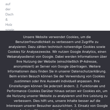
auf
der
Dach
&
Holz
sowie
der
Unsere Website verwendet Cookies, um die
Bautec
Benutzerfreundlichkeit zu verbessern und Zugriffe zu
2016
analysieren. Dazu zählen technisch notwendige Cookies sowie
die
Cookies für Analysezwecke. Wir nutzen Google Analytics, einen
Messestände.
Webanalysedienst von Google. Dabei werden Informationen über
Isofloc
Ihre Nutzung der Website (einschließlich IP-Adresse,
wird
anonymisiert) an Server von Google übertragen. Weitere
wie
Informationen dazu finden Sie in unserer Datenschutzerklärung.
Beim ersten Besuch können Sie der Verwendung von Cookies
schon
zustimmen oder Ihre Auswahl individuell anpassen. Ihre
erwähnt
Einstellungen können Sie jederzeit ändern. 2. Funktionale und
Maschinen
Performance-Cookies Darüber hinaus setzen wir Cookies ein, um
aus
die Nutzung unserer Website zu analysieren und ihre Leistung zu
dem
verbessern. Dies hilft uns, unsere Inhalte besser auf die
Bereich
Interessen unserer Besucher auszurichten. 3. Einsatz von Google
Einblasdämmung