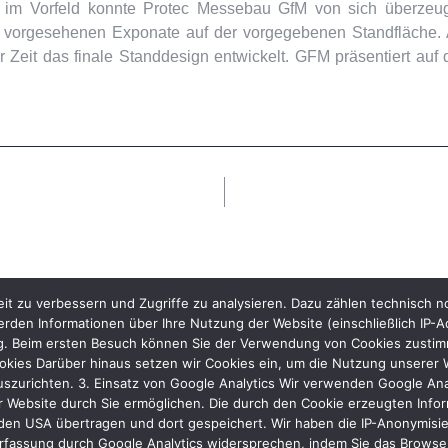
 im Vorfeld konnte Protec Messebau GfM von sich überzeu
er vorgesehenen Exponate auf der vorgegebenen Standfläche.
Zeit das finale Standdesign entwickelt. GFM präsentiert auf
it zu verbessern und Zugriffe zu analysieren. Dazu zählen technisch 
rden Informationen über Ihre Nutzung der Website (einschließlich IP-A
ng. Beim ersten Besuch können Sie der Verwendung von Cookies zustimme
kies Darüber hinaus setzen wir Cookies ein, um die Nutzung unserer We
uszurichten. 3. Einsatz von Google Analytics Wir verwenden Google Ana
 Website durch Sie ermöglichen. Die durch den Cookie erzeugten Inform
den USA übertragen und dort gespeichert. Wir haben die IP-Anonymisier
rfassung durch Google Analytics widersprechen, indem Sie das Browser-