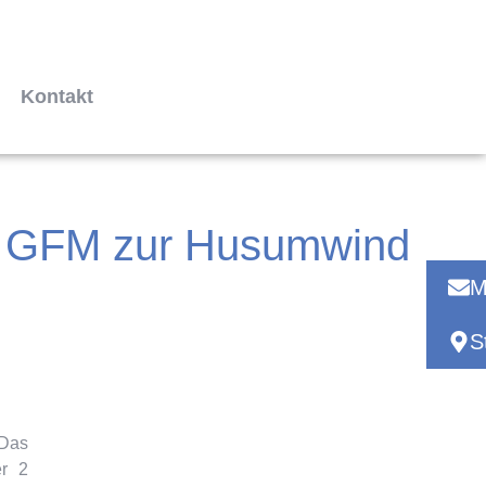
Kontakt
on GFM zur Husumwind
M
S
 Das
er 2