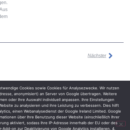
gen.
 Aus
 dem
Nächster
notwendige Cookies sowie Cookies für Analysezwecke. Wir nutzen
dresse, anonymisiert) an Server von Google übertragen. Weitere
n oder Ihre Auswahl individuell anpassen. Ihre Einstellungen
bsite zu analysieren und ihre Leistung zu verbessern. Dies hilft
lytics, einen Webanalysedienst der Google Ireland Limited. Google
ationen über Ihre Benutzung dieser Website (einschließlich Ihrer
ung aktiviert, sodass Ihre IP-Adresse innerhalb der EU oder des
Add-on zur Deaktivierung von Google Analytics installieren. 4.