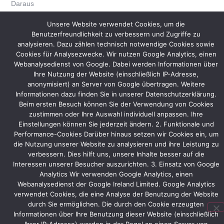
Daraus
wurde
Unsere Website verwendet Cookies, um die
zusammen
Benutzerfreundlichkeit zu verbessern und Zugriffe zu
mit
analysieren. Dazu zählen technisch notwendige Cookies sowie
JEOL
Cookies für Analysezwecke. Wir nutzen Google Analytics, einen
das
Webanalysedienst von Google. Dabei werden Informationen über
endgültige
Ihre Nutzung der Website (einschließlich IP-Adresse,
Standdesign
anonymisiert) an Server von Google übertragen. Weitere
erarbeitet
Informationen dazu finden Sie in unserer Datenschutzerklärung.
und
Beim ersten Besuch können Sie der Verwendung von Cookies
der
zustimmen oder Ihre Auswahl individuell anpassen. Ihre
Auftrag
Einstellungen können Sie jederzeit ändern. 2. Funktionale und
an
Performance-Cookies Darüber hinaus setzen wir Cookies ein, um
Protec
die Nutzung unserer Website zu analysieren und ihre Leistung zu
vergeben.
verbessern. Dies hilft uns, unsere Inhalte besser auf die
Interessen unserer Besucher auszurichten. 3. Einsatz von Google
JEOL
Analytics Wir verwenden Google Analytics, einen
führt
Webanalysedienst der Google Ireland Limited. Google Analytics
auf
verwendet Cookies, die eine Analyse der Benutzung der Website
der
durch Sie ermöglichen. Die durch den Cookie erzeugten
Analytica
Informationen über Ihre Benutzung dieser Website (einschließlich
Geräte