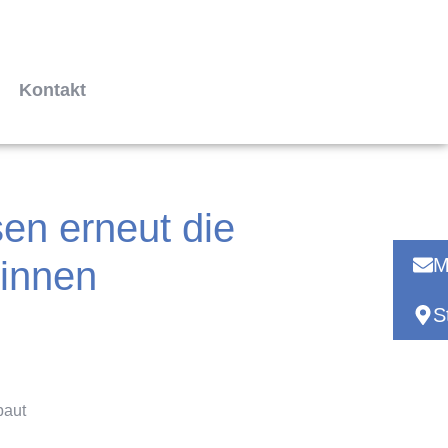
Kontakt
en erneut die
innen
M
S
baut