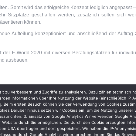
en. Somit wird das erfolgreiche Konzept lediglich angepasst –
hr Sitzplätze geschaffen werden; zusätzlich sollen sich wei
räsentieren können.
neue Aufteilung konzeptioniert und anschließend der Auftrag
der E-World 2020 mit diversen Beratungsplätzen für individu
und ausbauen.
it zu verbessern und Zugriffe zu analysieren. Dazu zählen technisch 
rden Informationen über Ihre Nutzung der Website (einschließlich IP-A
ng. Beim ersten Besuch können Sie der Verwendung von Cookies zustimme
kies Darüber hinaus setzen wir Cookies ein, um die Nutzung unserer We
uszurichten. 3. Einsatz von Google Analytics Wir verwenden Google Ana
 Website durch Sie ermöglichen. Die durch den Cookie erzeugten Inform
den USA übertragen und dort gespeichert. Wir haben die IP-Anonymisier
rfassung durch Google Analytics widersprechen, indem Sie das Browser-