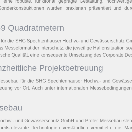
eine robuste, funktional geprägte Gestaltung, hochwertig
nderkonstruktionen wurden praxisnah präsentiert und durch
69 Quadratmetern
au für die SHG Spechtenhauser Hochw.- und Gewässerschutz 
s Messeformat der Interschutz, die jeweilige Hallensituation
ische Qualität, eine konsequente Umsetzung des Corporate Des
zheitliche Projektbetreuung
essebau für die SHG Spechtenhauser Hochw.- und Gewässers
uung vor Ort. Auch unter internationalen Messebedingungen 
ssebau
chw.- und Gewässerschutz GmbH und Protec Messebau steht f
eitsrelevante Technologien verständlich vermitteln, die Ma