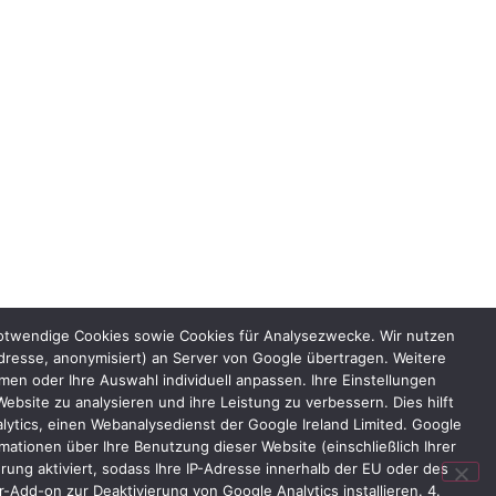
notwendige Cookies sowie Cookies für Analysezwecke. Wir nutzen
dresse, anonymisiert) an Server von Google übertragen. Weitere
n oder Ihre Auswahl individuell anpassen. Ihre Einstellungen
bsite zu analysieren und ihre Leistung zu verbessern. Dies hilft
lytics, einen Webanalysedienst der Google Ireland Limited. Google
ationen über Ihre Benutzung dieser Website (einschließlich Ihrer
ung aktiviert, sodass Ihre IP-Adresse innerhalb der EU oder des
Add-on zur Deaktivierung von Google Analytics installieren. 4.