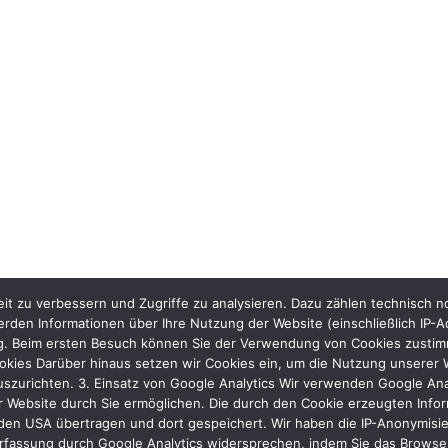
it zu verbessern und Zugriffe zu analysieren. Dazu zählen technisch 
rden Informationen über Ihre Nutzung der Website (einschließlich IP-A
ng. Beim ersten Besuch können Sie der Verwendung von Cookies zustimme
kies Darüber hinaus setzen wir Cookies ein, um die Nutzung unserer We
uszurichten. 3. Einsatz von Google Analytics Wir verwenden Google Ana
 Website durch Sie ermöglichen. Die durch den Cookie erzeugten Inform
den USA übertragen und dort gespeichert. Wir haben die IP-Anonymisier
rfassung durch Google Analytics widersprechen, indem Sie das Browser-