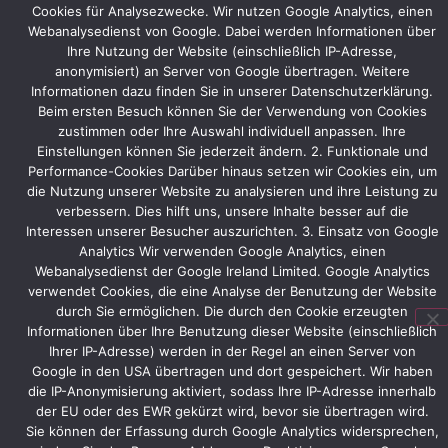
Cookies für Analysezwecke. Wir nutzen Google Analytics, einen
der
Webanalysedienst von Google. Dabei werden Informationen über
Composites
Ihre Nutzung der Website (einschließlich IP-Adresse,
Europe
anonymisiert) an Server von Google übertragen. Weitere
wird
Informationen dazu finden Sie in unserer Datenschutzerklärung.
auf
Beim ersten Besuch können Sie der Verwendung von Cookies
die
zustimmen oder Ihre Auswahl individuell anpassen. Ihre
Standfläche
Einstellungen können Sie jederzeit ändern. 2. Funktionale und
der
Performance-Cookies Darüber hinaus setzen wir Cookies ein, um
HMI
die Nutzung unserer Website zu analysieren und ihre Leistung zu
angepasst.
verbessern. Dies hilft uns, unsere Inhalte besser auf die
Interessen unserer Besucher auszurichten. 3. Einsatz von Google
Diesmal
Analytics Wir verwenden Google Analytics, einen
werden
Webanalysedienst der Google Ireland Limited. Google Analytics
auch
verwendet Cookies, die eine Analyse der Benutzung der Website
kleinere
durch Sie ermöglichen. Die durch den Cookie erzeugten
Exponate
Informationen über Ihre Benutzung dieser Website (einschließlich
auf
Ihrer IP-Adresse) werden in der Regel an einen Server von
der
Google in den USA übertragen und dort gespeichert. Wir haben
Standfläche
die IP-Anonymisierung aktiviert, sodass Ihre IP-Adresse innerhalb
der EU oder des EWR gekürzt wird, bevor sie übertragen wird.
präsentiert.
Sie können der Erfassung durch Google Analytics widersprechen,