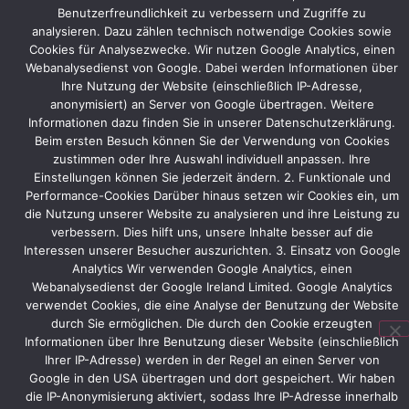
AMB
Benutzerfreundlichkeit zu verbessern und Zugriffe zu
analysieren. Dazu zählen technisch notwendige Cookies sowie
2012
Cookies für Analysezwecke. Wir nutzen Google Analytics, einen
wird
Webanalysedienst von Google. Dabei werden Informationen über
das
Ihre Nutzung der Website (einschließlich IP-Adresse,
alte
anonymisiert) an Server von Google übertragen. Weitere
Standkonzept
Informationen dazu finden Sie in unserer Datenschutzerklärung.
modifiziert
Beim ersten Besuch können Sie der Verwendung von Cookies
und
zustimmen oder Ihre Auswahl individuell anpassen. Ihre
angepasst,
Einstellungen können Sie jederzeit ändern. 2. Funktionale und
damit
Performance-Cookies Darüber hinaus setzen wir Cookies ein, um
ein
die Nutzung unserer Website zu analysieren und ihre Leistung zu
Wiedererkennungseffekt
verbessern. Dies hilft uns, unsere Inhalte besser auf die
gegeben
Interessen unserer Besucher auszurichten. 3. Einsatz von Google
ist.
Analytics Wir verwenden Google Analytics, einen
Webanalysedienst der Google Ireland Limited. Google Analytics
Thielenhaus
verwendet Cookies, die eine Analyse der Benutzung der Website
wird
durch Sie ermöglichen. Die durch den Cookie erzeugten
verschiedene
Informationen über Ihre Benutzung dieser Website (einschließlich
Maschinen
Ihrer IP-Adresse) werden in der Regel an einen Server von
aus
Google in den USA übertragen und dort gespeichert. Wir haben
ihrem
die IP-Anonymisierung aktiviert, sodass Ihre IP-Adresse innerhalb
Sortiment