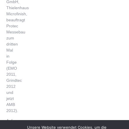
GmbH,
Thielenhaus
Microfinish,
beauftragt
Protec
Messebau
zum
dritten
Mal
in
Folge
(EMO
2011,
Grindtec
2012
und
jetzt
AMB
2012).
Auf
der
Unsere Website verwendet Cookies, um die