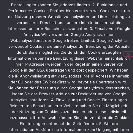
Das
Einstellungen können Sie jederzeit ändern. 2. Funktionale und
erarbeitete
Performance-Cookies Darüber hinaus setzen wir Cookies ein, um
Standkonzept
die Nutzung unserer Website zu analysieren und ihre Leistung zu
zur
verbessern. Dies hilft uns, unsere Inhalte besser auf die
HMI
Interessen unserer Besucher auszurichten. 3. Einsatz von Google
2012
Analytics Wir verwenden Google Analytics, einen
wird
Webanalysedienst der Google Ireland Limited. Google Analytics
zur
verwendet Cookies, die eine Analyse der Benutzung der Website
diesjährigen
durch Sie ermöglichen. Die durch den Cookie erzeugten
HMI
Informationen über Ihre Benutzung dieser Website (einschließlich
lediglich
Ihrer IP-Adresse) werden in der Regel an einen Server von
in
Google in den USA übertragen und dort gespeichert. Wir haben
kleineren
die IP-Anonymisierung aktiviert, sodass Ihre IP-Adresse innerhalb
Bereichen
der EU oder des EWR gekürzt wird, bevor sie übertragen wird.
Sie können der Erfassung durch Google Analytics widersprechen,
angepasst.
indem Sie das Browser-Add-on zur Deaktivierung von Google
Analytics installieren. 4. Einwilligung und Cookie-Einstellungen
Beim ersten Besuch unserer Website haben Sie die Möglichkeit,
der Nutzung von Cookies zuzustimmen oder diese individuell
Vorheriger
Nächster
anzupassen. Ihre Auswahl können Sie jederzeit über die Cookie-
Einstellungen unten auf der Seite ändern. 5. Weitere
Informationen Ausführliche Informationen zum Umgang mit Ihren