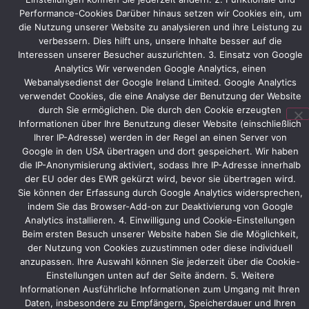
Bereichen
Performance-Cookies Darüber hinaus setzen wir Cookies ein, um
an
die Nutzung unserer Website zu analysieren und ihre Leistung zu
die
verbessern. Dies hilft uns, unsere Inhalte besser auf die
Standfläche
Interessen unserer Besucher auszurichten. 3. Einsatz von Google
angepasst.
Analytics Wir verwenden Google Analytics, einen
Webanalysedienst der Google Ireland Limited. Google Analytics
Cimatron
verwendet Cookies, die eine Analyse der Benutzung der Website
selbst
durch Sie ermöglichen. Die durch den Cookie erzeugten
präsentiert
Informationen über Ihre Benutzung dieser Website (einschließlich
ihre
Ihrer IP-Adresse) werden in der Regel an einen Server von
Software
Google in den USA übertragen und dort gespeichert. Wir haben
auf
die IP-Anonymisierung aktiviert, sodass Ihre IP-Adresse innerhalb
dem
der EU oder des EWR gekürzt wird, bevor sie übertragen wird.
Sie können der Erfassung durch Google Analytics widersprechen,
Messestand.
indem Sie das Browser-Add-on zur Deaktivierung von Google
Analytics installieren. 4. Einwilligung und Cookie-Einstellungen
Beim ersten Besuch unserer Website haben Sie die Möglichkeit,
der Nutzung von Cookies zuzustimmen oder diese individuell
Vorheriger
Nächster
anzupassen. Ihre Auswahl können Sie jederzeit über die Cookie-
Einstellungen unten auf der Seite ändern. 5. Weitere
Informationen Ausführliche Informationen zum Umgang mit Ihren
Daten, insbesondere zu Empfängern, Speicherdauer und Ihren