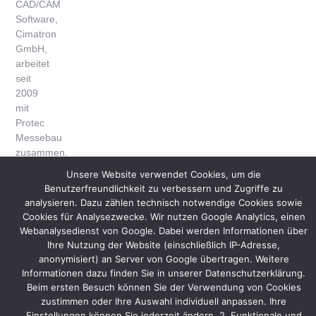
CAD/CAM
Software,
Cimatron
GmbH,
arbeitet
seit
2009
mit
Protec
Messebau
zusammen.
Unsere Website verwendet Cookies, um die
Das
Benutzerfreundlichkeit zu verbessern und Zugriffe zu
bestehende
analysieren. Dazu zählen technisch notwendige Cookies sowie
Standkonzept
Cookies für Analysezwecke. Wir nutzen Google Analytics, einen
der
Webanalysedienst von Google. Dabei werden Informationen über
letzten
Ihre Nutzung der Website (einschließlich IP-Adresse,
Jahre
anonymisiert) an Server von Google übertragen. Weitere
wird
Informationen dazu finden Sie in unserer Datenschutzerklärung.
lediglich
Beim ersten Besuch können Sie der Verwendung von Cookies
in
zustimmen oder Ihre Auswahl individuell anpassen. Ihre
kleineren
Einstellungen können Sie jederzeit ändern. 2. Funktionale und