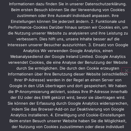
Standkonzept
Informationen dazu finden Sie in unserer Datenschutzerklärung.
aufgegriffen
Beim ersten Besuch können Sie der Verwendung von Cookies
und
zustimmen oder Ihre Auswahl individuell anpassen. Ihre
an
Einstellungen können Sie jederzeit ändern. 2. Funktionale und
die
Performance-Cookies Darüber hinaus setzen wir Cookies ein, um
aktuelle
die Nutzung unserer Website zu analysieren und ihre Leistung zu
Standfläche
verbessern. Dies hilft uns, unsere Inhalte besser auf die
angepasst.
Interessen unserer Besucher auszurichten. 3. Einsatz von Google
Analytics Wir verwenden Google Analytics, einen
Indunorm
Webanalysedienst der Google Ireland Limited. Google Analytics
selbst
verwendet Cookies, die eine Analyse der Benutzung der Website
wird
durch Sie ermöglichen. Die durch den Cookie erzeugten
diverse
Informationen über Ihre Benutzung dieser Website (einschließlich
Maschinen
Ihrer IP-Adresse) werden in der Regel an einen Server von
live
Google in den USA übertragen und dort gespeichert. Wir haben
am
die IP-Anonymisierung aktiviert, sodass Ihre IP-Adresse innerhalb
Stand
der EU oder des EWR gekürzt wird, bevor sie übertragen wird.
präsentieren.
Sie können der Erfassung durch Google Analytics widersprechen,
indem Sie das Browser-Add-on zur Deaktivierung von Google
Analytics installieren. 4. Einwilligung und Cookie-Einstellungen
Beim ersten Besuch unserer Website haben Sie die Möglichkeit,
der Nutzung von Cookies zuzustimmen oder diese individuell
Vorheriger
Nächster