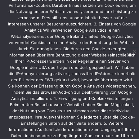
catcher
Performance-Cookies Darüber hinaus setzen wir Cookies ein, um
for
die Nutzung unserer Website zu analysieren und ihre Leistung zu
visitors
verbessern. Dies hilft uns, unsere Inhalte besser auf die
from
Interessen unserer Besucher auszurichten. 3. Einsatz von Google
all
Analytics Wir verwenden Google Analytics, einen
over
Webanalysedienst der Google Ireland Limited. Google Analytics
the
verwendet Cookies, die eine Analyse der Benutzung der Website
world.
durch Sie ermöglichen. Die durch den Cookie erzeugten
Informationen über Ihre Benutzung dieser Website (einschließlich
Ihrer IP-Adresse) werden in der Regel an einen Server von
Google in den USA übertragen und dort gespeichert. Wir haben
die IP-Anonymisierung aktiviert, sodass Ihre IP-Adresse innerhalb
Vorheriger
Nächster
der EU oder des EWR gekürzt wird, bevor sie übertragen wird.
Sie können der Erfassung durch Google Analytics widersprechen,
indem Sie das Browser-Add-on zur Deaktivierung von Google
Analytics installieren. 4. Einwilligung und Cookie-Einstellungen
Beim ersten Besuch unserer Website haben Sie die Möglichkeit,
der Nutzung von Cookies zuzustimmen oder diese individuell
anzupassen. Ihre Auswahl können Sie jederzeit über die Cookie-
Einstellungen unten auf der Seite ändern. 5. Weitere
Informationen Ausführliche Informationen zum Umgang mit Ihren
Daten, insbesondere zu Empfängern, Speicherdauer und Ihren