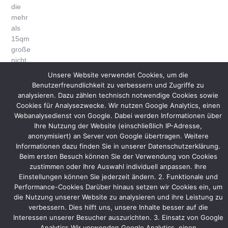
die
mehr
als
15qm
große
nicht
unterbrochene
Unsere Website verwendet Cookies, um die
Rückwandgrafik
Benutzerfreundlichkeit zu verbessern und Zugriffe zu
sein,
analysieren. Dazu zählen technisch notwendige Cookies sowie
die
Cookies für Analysezwecke. Wir nutzen Google Analytics, einen
2/3
Webanalysedienst von Google. Dabei werden Informationen über
des
Ihre Nutzung der Website (einschließlich IP-Adresse,
Standes
anonymisiert) an Server von Google übertragen. Weitere
einnimmt.
Informationen dazu finden Sie in unserer Datenschutzerklärung.
Beim ersten Besuch können Sie der Verwendung von Cookies
Zusätzlich
zustimmen oder Ihre Auswahl individuell anpassen. Ihre
werden
Einstellungen können Sie jederzeit ändern. 2. Funktionale und
über
Performance-Cookies Darüber hinaus setzen wir Cookies ein, um
zwei
die Nutzung unserer Website zu analysieren und ihre Leistung zu
52″
verbessern. Dies hilft uns, unsere Inhalte besser auf die
LCD
Interessen unserer Besucher auszurichten. 3. Einsatz von Google
Analytics Wir verwenden Google Analytics, einen
Monitore