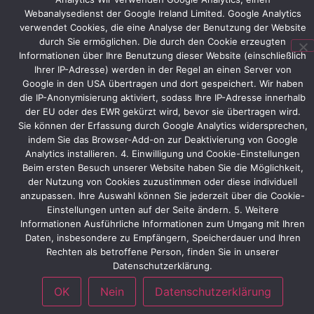
Webanalysedienst der Google Ireland Limited. Google Analytics
und
verwendet Cookies, die eine Analyse der Benutzung der Website
zwei
durch Sie ermöglichen. Die durch den Cookie erzeugten
Arbeitsplätze,
Informationen über Ihre Benutzung dieser Website (einschließlich
die
Ihrer IP-Adresse) werden in der Regel an einen Server von
Neuheiten
Google in den USA übertragen und dort gespeichert. Wir haben
des
die IP-Anonymisierung aktiviert, sodass Ihre IP-Adresse innerhalb
Unternehmens
der EU oder des EWR gekürzt wird, bevor sie übertragen wird.
präsentiert.
Sie können der Erfassung durch Google Analytics widersprechen,
indem Sie das Browser-Add-on zur Deaktivierung von Google
Analytics installieren. 4. Einwilligung und Cookie-Einstellungen
Beim ersten Besuch unserer Website haben Sie die Möglichkeit,
Vorheriger
Nächster
der Nutzung von Cookies zuzustimmen oder diese individuell
anzupassen. Ihre Auswahl können Sie jederzeit über die Cookie-
Einstellungen unten auf der Seite ändern. 5. Weitere
Informationen Ausführliche Informationen zum Umgang mit Ihren
Daten, insbesondere zu Empfängern, Speicherdauer und Ihren
Rechten als betroffene Person, finden Sie in unserer
Datenschutzerklärung.
OK
Nein
Datenschutzerklärung