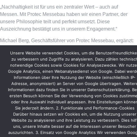
„Nachhaltigkeit ist für uns ein zentraler Wert – auch auf
Messen. Mit Protec Messebau haben wir einen Partner, der
unsere Philosophie teilt und perfekt umsetzt. Diese
Auszeichnung bestätigt uns in unserem Engagement.“
Michael Berg, Geschäftsführer von Protec Messebau, ergänzt:
„Nachhaltiger Standbau ist kein Zufall, sondern das Ergebnis
Unsere Website verwendet Cookies, um die Benutzerfreundlichke
zu verbessern und Zugriffe zu analysieren. Dazu zählen technisc
durchdachter Planung und Innovation. Wir freuen uns,
notwendige Cookies sowie Cookies für Analysezwecke. Wir nutz
MÜNZING auf diesem Weg zu begleiten.“
Google Analytics, einen Webanalysedienst von Google. Dabei wer
Informationen über Ihre Nutzung der Website (einschließlich IP-
Adresse, anonymisiert) an Server von Google übertragen. Weiter
Informationen dazu finden Sie in unserer Datenschutzerklärung. B
ersten Besuch können Sie der Verwendung von Cookies zustimm
oder Ihre Auswahl individuell anpassen. Ihre Einstellungen könne
Sie jederzeit ändern. 2. Funktionale und Performance-Cookies
Darüber hinaus setzen wir Cookies ein, um die Nutzung unserer
Website zu analysieren und ihre Leistung zu verbessern. Dies hilf
uns, unsere Inhalte besser auf die Interessen unserer Besucher
auszurichten. 3. Einsatz von Google Analytics Wir verwenden Goog