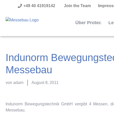
+49 40 41919142
Join the Team
Impres
Über Protec
Le
Indunorm Bewegungstec
Messebau
von
adam
August 8, 2011
Indunorm Bewegungstechnik GmbH vergibt 4 Messen, d
Messebau.