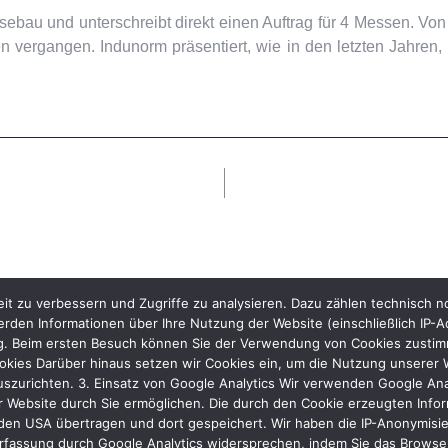
ebau und unterschreibt direkt einen Auftrag für 4 Messen. Von
n vergangen. Indunorm präsentiert, wie in den letzten Jahren, 
it zu verbessern und Zugriffe zu analysieren. Dazu zählen technisch 
rden Informationen über Ihre Nutzung der Website (einschließlich IP-A
ng. Beim ersten Besuch können Sie der Verwendung von Cookies zustimme
kies Darüber hinaus setzen wir Cookies ein, um die Nutzung unserer We
uszurichten. 3. Einsatz von Google Analytics Wir verwenden Google Ana
 Website durch Sie ermöglichen. Die durch den Cookie erzeugten Inform
den USA übertragen und dort gespeichert. Wir haben die IP-Anonymisier
rfassung durch Google Analytics widersprechen, indem Sie das Browser-