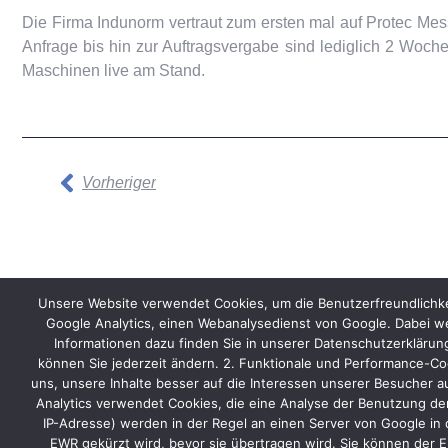
Die Firma Indunorm vertraut zum ersten mal auf Protec Mess
Anfrage bis hin zur Auftragsvergabe sind lediglich 2 Woche
Maschinen live am Stand.
Vorheriger
Unsere Website verwendet Cookies, um die Benutzerfreundlichke
Start
Kontakt
AGB
Datenschutz
Impressum
Google Analytics, einen Webanalysedienst von Google. Dabei we
Informationen dazu finden Sie in unserer Datenschutzerkläru
können Sie jederzeit ändern. 2. Funktionale und Performance-Coo
uns, unsere Inhalte besser auf die Interessen unserer Besucher a
Analytics verwendet Cookies, die eine Analyse der Benutzung der
IP-Adresse) werden in der Regel an einen Server von Google in 
EWR gekürzt wird, bevor sie übertragen wird. Sie können der E