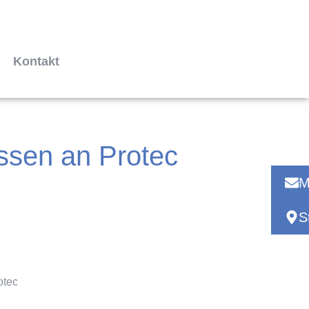
Kontakt
sen an Protec
M
S
otec