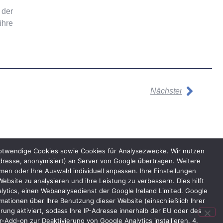
 der
ihre
Nächster
notwendige Cookies sowie Cookies für Analysezwecke. Wir nutzen
dresse, anonymisiert) an Server von Google übertragen. Weitere
n oder Ihre Auswahl individuell anpassen. Ihre Einstellungen
bsite zu analysieren und ihre Leistung zu verbessern. Dies hilft
lytics, einen Webanalysedienst der Google Ireland Limited. Google
ationen über Ihre Benutzung dieser Website (einschließlich Ihrer
ung aktiviert, sodass Ihre IP-Adresse innerhalb der EU oder des
Add-on zur Deaktivierung von Google Analytics installieren. 4.