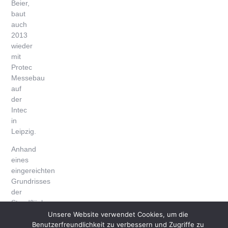
Beier,
baut
auch
2013
wieder
mit
Protec
Messebau
auf
der
Intec
in
Leipzig.
Anhand
eines
eingereichten
Grundrisses
der
Standfläche
wurde
Unsere Website verwendet Cookies, um die
der
Benutzerfreundlichkeit zu verbessern und Zugriffe zu