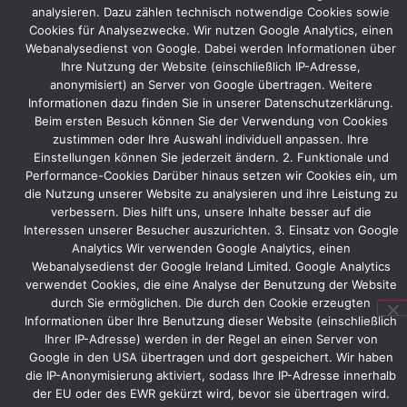
analysieren. Dazu zählen technisch notwendige Cookies sowie
Messestand
Cookies für Analysezwecke. Wir nutzen Google Analytics, einen
geplant
Webanalysedienst von Google. Dabei werden Informationen über
und
Ihre Nutzung der Website (einschließlich IP-Adresse,
gestaltet.
anonymisiert) an Server von Google übertragen. Weitere
Innerhalb
Informationen dazu finden Sie in unserer Datenschutzerklärung.
eines
Beim ersten Besuch können Sie der Verwendung von Cookies
Monats
zustimmen oder Ihre Auswahl individuell anpassen. Ihre
wurde
Einstellungen können Sie jederzeit ändern. 2. Funktionale und
der
Performance-Cookies Darüber hinaus setzen wir Cookies ein, um
Auftrag
die Nutzung unserer Website zu analysieren und ihre Leistung zu
schließlich
verbessern. Dies hilft uns, unsere Inhalte besser auf die
vergeben.
Interessen unserer Besucher auszurichten. 3. Einsatz von Google
Analytics Wir verwenden Google Analytics, einen
CBT
Webanalysedienst der Google Ireland Limited. Google Analytics
Beier
verwendet Cookies, die eine Analyse der Benutzung der Website
selbst
durch Sie ermöglichen. Die durch den Cookie erzeugten
wird
Informationen über Ihre Benutzung dieser Website (einschließlich
diverse
Ihrer IP-Adresse) werden in der Regel an einen Server von
Exponate
Google in den USA übertragen und dort gespeichert. Wir haben
am
die IP-Anonymisierung aktiviert, sodass Ihre IP-Adresse innerhalb
Stand
der EU oder des EWR gekürzt wird, bevor sie übertragen wird.
präsentieren.