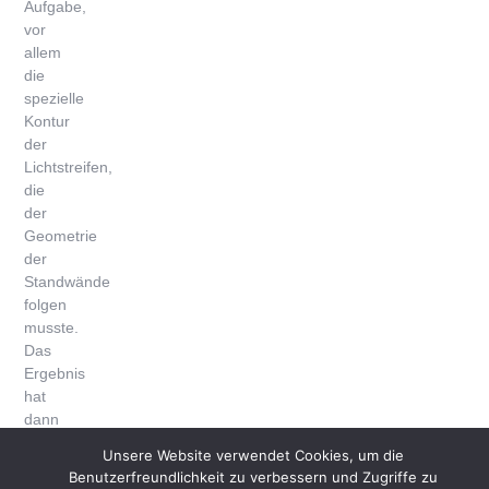
Aufgabe,
vor
allem
die
spezielle
Kontur
der
Lichtstreifen,
die
der
Geometrie
der
Standwände
folgen
musste.
Das
Ergebnis
hat
dann
aber
Unsere Website verwendet Cookies, um die
alle
Benutzerfreundlichkeit zu verbessern und Zugriffe zu
begeistert,