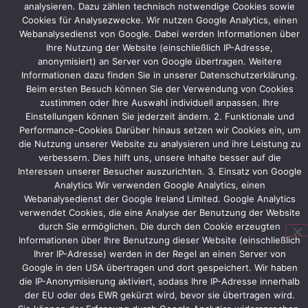
analysieren. Dazu zählen technisch notwendige Cookies sowie
vor
Cookies für Analysezwecke. Wir nutzen Google Analytics, einen
allem
Webanalysedienst von Google. Dabei werden Informationen über
der
Ihre Nutzung der Website (einschließlich IP-Adresse,
Knight
anonymisiert) an Server von Google übertragen. Weitere
Rider
Informationen dazu finden Sie in unserer Datenschutzerklärung.
Effekt
Beim ersten Besuch können Sie der Verwendung von Cookies
war
zustimmen oder Ihre Auswahl individuell anpassen. Ihre
sehr
Einstellungen können Sie jederzeit ändern. 2. Funktionale und
beeindruckend.
Performance-Cookies Darüber hinaus setzen wir Cookies ein, um
„,
die Nutzung unserer Website zu analysieren und ihre Leistung zu
verbessern. Dies hilft uns, unsere Inhalte besser auf die
erklärt
Interessen unserer Besucher auszurichten. 3. Einsatz von Google
Thomas
Analytics Wir verwenden Google Analytics, einen
Schliep,
Webanalysedienst der Google Ireland Limited. Google Analytics
Montageleiter
verwendet Cookies, die eine Analyse der Benutzung der Website
dieses
durch Sie ermöglichen. Die durch den Cookie erzeugten
Projektes
Informationen über Ihre Benutzung dieser Website (einschließlich
bei
Ihrer IP-Adresse) werden in der Regel an einen Server von
Protec
Google in den USA übertragen und dort gespeichert. Wir haben
Messebau.
die IP-Anonymisierung aktiviert, sodass Ihre IP-Adresse innerhalb
der EU oder des EWR gekürzt wird, bevor sie übertragen wird.