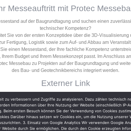
hr Messeauftritt mit Protec Messeb
essestand auf der Baugrundtagung und suchen einen zuverläss
technischer Kompetenz?
tet Sie von der ersten Konzeptidee über die 3D-Visualisierung
 zur Fertigung, Logistik sowie zum Auf- und Abbau am Veranstalt
 Sie einen Messestand, der Ihre fachliche Kompetenz unterstreic
n, Ihrem Budget und Ihrem Messekonzept passt. Im Anschluss a
tec Messebau zu Projekten auf der Baugrundtagung und weite
des Bau- und Geotechnikbereichs integriert werden.
Externer Link
onen zur Baugrundtagung finden Sie auf der offiziellen Website 
it zu verbessern und Zugriffe zu analysieren. Dazu zählen technisch 
https://www.baugrundtagung.com/
rden Informationen über Ihre Nutzung der Website (einschließlich IP-A
ng. Beim ersten Besuch können Sie der Verwendung von Cookies zustimme
kies Darüber hinaus setzen wir Cookies ein, um die Nutzung unserer We
uszurichten. 3. Einsatz von Google Analytics Wir verwenden Google Ana
 Website durch Sie ermöglichen. Die durch den Cookie erzeugten Inform