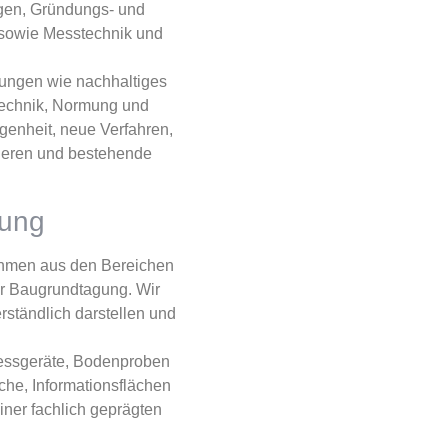
gen, Gründungs- und
 sowie Messtechnik und
rungen wie nachhaltiges
technik, Normung und
egenheit, neue Verfahren,
tieren und bestehende
gung
nehmen aus den Bereichen
er Baugrundtagung. Wir
ständlich darstellen und
Messgeräte, Bodenproben
che, Informationsflächen
ner fachlich geprägten