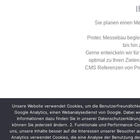
I
Sie planen einen M
Protec Messebau beglei
bis hin
Gerne entwickeln wir für
optimal zu Ihren Ziele
CMS Referenzen von Pro
Weitere Informati
Unsere Website verwendet Cookies, um die Benutzerfreundlichke
Google Analytics, einen Webanalysedienst von Google. Dabei we
Informationen dazu finden Sie in unserer Datenschutzerkläru
können Sie jederzeit ändern. 2. Funktionale und Performance-Coo
uns, unsere Inhalte besser auf die Interessen unserer Besucher a
Analytics verwendet Cookies, die eine Analyse der Benutzung der