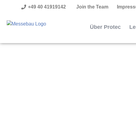
+49 40 41919142
Join the Team
Impres
Über Protec
Le