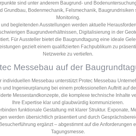
punkte sind unter anderem Baugrund- und Bodenuntersuchun
und Grundbau, Bodenmechanik, Felsmechanik, Baugrundrisiken
Monitoring.
n und begleitenden Ausstellungen werden aktuelle Herausforde
chwierigen Baugrundverhältnissen, Digitalisierung in der Geo
tiert. Für Aussteller bietet die Baugrundtagung eine ideale Gel
eistungen gezielt einem qualifizierten Fachpublikum zu präsen
Netzwerke zu vertiefen.
tec Messebau auf der Baugrundta
für individuellen Messebau unterstützt Protec Messebau Unter
und Ingenieurplanung bei einem professionellen Auftritt auf d
erte Messestandkonzepte, die komplexe technische Inhalte ver
Ihre Expertise klar und glaubwürdig kommunizieren.
binden funktionale Gestaltung mit klarer Struktur. Exponate, 
en werden übersichtlich präsentiert und durch Gesprächsberei
Besucherführung ergänzt – abgestimmt auf die Anforderungen ei
Tagungsmesse.