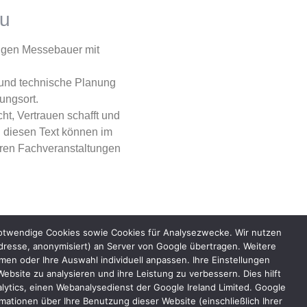
au
igen Messebauer mit
 und technische Planung
ungsort.
ht, Vertrauen schafft und
n diesen Text können im
ren Fachveranstaltungen
des Veranstalters:
notwendige Cookies sowie Cookies für Analysezwecke. Wir nutzen
dresse, anonymisiert) an Server von Google übertragen. Weitere
n oder Ihre Auswahl individuell anpassen. Ihre Einstellungen
bsite zu analysieren und ihre Leistung zu verbessern. Dies hilft
lytics, einen Webanalysedienst der Google Ireland Limited. Google
ationen über Ihre Benutzung dieser Website (einschließlich Ihrer