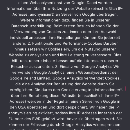
einen Webanalysedienst von Google. Dabei werden
Geschäftsmöglichkeiten – ein zentraler Termin für alle,
Informationen über Ihre Nutzung der Website (einschließlich IP-
die in den Bereichen Wasserstofftechnologie,
Adresse, anonymisiert) an Server von Google übertragen.
Weitere Informationen dazu finden Sie in unserer
Energietechnik und nachhaltige Industrieprozesse
Datenschutzerklärung. Beim ersten Besuch können Sie der
tätig sind.
Verwendung von Cookies zustimmen oder Ihre Auswahl
individuell anpassen. Ihre Einstellungen können Sie jederzeit
Ein erfolgreicher Messeauftritt beginnt bereits mit der
ändern. 2. Funktionale und Performance-Cookies Darüber
Wahl eines kompetenten Messebau-Partners.
hinaus setzen wir Cookies ein, um die Nutzung unserer
Wir von Protec Messebau unterstützen seit vielen
Website zu analysieren und ihre Leistung zu verbessern. Dies
Jahren Kunden auf führenden Technologie- und
hilft uns, unsere Inhalte besser auf die Interessen unserer
Besucher auszurichten. 3. Einsatz von Google Analytics Wir
Energiemessen. Gemeinsam entwickeln wir ein
verwenden Google Analytics, einen Webanalysedienst der
maßgeschneidertes Standkonzept, das Ihr
Google Ireland Limited. Google Analytics verwendet Cookies,
Unternehmen optimal präsentiert und Ihre Marke
die eine Analyse der Benutzung der Website durch Sie
wirkungsvoll in Szene setzt.
ermöglichen. Die durch den Cookie erzeugten Informationen
Von der ersten Beratung über die kreative Gestaltung
über Ihre Benutzung dieser Website (einschließlich Ihrer IP-
Adresse) werden in der Regel an einen Server von Google in
bis hin zum Aufbau und der schlüsselfertigen
den USA übertragen und dort gespeichert. Wir haben die IP-
Übergabe übernehmen wir sämtliche Schritte –
Anonymisierung aktiviert, sodass Ihre IP-Adresse innerhalb der
präzise, termingerecht und mit höchstem
EU oder des EWR gekürzt wird, bevor sie übertragen wird. Sie
Qualitätsanspruch.
können der Erfassung durch Google Analytics widersprechen,