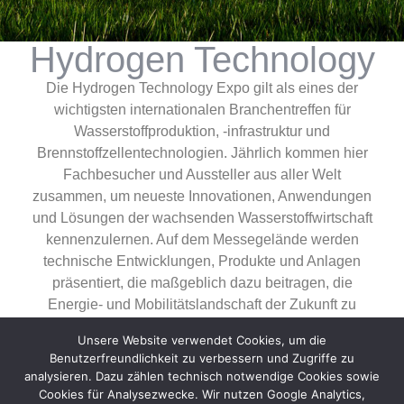
Hydrogen Technology
Die Hydrogen Technology Expo gilt als eines der
wichtigsten internationalen Branchentreffen für
Wasserstoffproduktion, -infrastruktur und
Brennstoffzellentechnologien. Jährlich kommen hier
Fachbesucher und Aussteller aus aller Welt
zusammen, um neueste Innovationen, Anwendungen
und Lösungen der wachsenden Wasserstoffwirtschaft
kennenzulernen. Auf dem Messegelände werden
technische Entwicklungen, Produkte und Anlagen
präsentiert, die maßgeblich dazu beitragen, die
Energie- und Mobilitätslandschaft der Zukunft zu
gestalten.
Unsere Website verwendet Cookies, um die
Benutzerfreundlichkeit zu verbessern und Zugriffe zu
Die kommende Hydrogen Technology Expo bietet
analysieren. Dazu zählen technisch notwendige Cookies sowie
Unternehmen eine herausragende Plattform für
Cookies für Analysezwecke. Wir nutzen Google Analytics,
Austausch, Wissenstransfer und neue