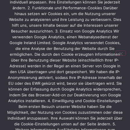
Ob Sie als innovatives Start-up oder als etablierter
individuell anpassen. Ihre Einstellungen können Sie jederzeit
ändern. 2. Funktionale und Performance-Cookies Darüber
Global Player nach München reisen: Wir realisieren
hinaus setzen wir Cookies ein, um die Nutzung unserer
einen
Messestand in München
, der Ihre Kompetenz
Website zu analysieren und ihre Leistung zu verbessern. Dies
in der Photovoltaik sichtbar macht und hochwertige
hilft uns, unsere Inhalte besser auf die Interessen unserer
Leads generiert.
Besucher auszurichten. 3. Einsatz von Google Analytics Wir
verwenden Google Analytics, einen Webanalysedienst der
Realisieren Sie Ihren Erfolg
Google Ireland Limited. Google Analytics verwendet Cookies,
die eine Analyse der Benutzung der Website durch Sie
auf der Intersolar Europe
ermöglichen. Die durch den Cookie erzeugten Informationen
über Ihre Benutzung dieser Website (einschließlich Ihrer IP-
Suchen Sie einen Partner für Ihren
Messestand auf
Adresse) werden in der Regel an einen Server von Google in
der Intersolar
, der Ihre Vision einer grünen Zukunft
den USA übertragen und dort gespeichert. Wir haben die IP-
Anonymisierung aktiviert, sodass Ihre IP-Adresse innerhalb der
teilt? Kontaktieren Sie Protec Messebau für ein
EU oder des EWR gekürzt wird, bevor sie übertragen wird. Sie
können der Erfassung durch Google Analytics widersprechen,
indem Sie das Browser-Add-on zur Deaktivierung von Google
Analytics installieren. 4. Einwilligung und Cookie-Einstellungen
Kundenbeispiele von der
Beim ersten Besuch unserer Website haben Sie die
Möglichkeit, der Nutzung von Cookies zuzustimmen oder diese
Intersolar
individuell anzupassen. Ihre Auswahl können Sie jederzeit über
Freqcon
BSW
die Cookie-Einstellungen unten auf der Seite ändern. 5.
Weitere Informationen Ausführliche Informationen zum