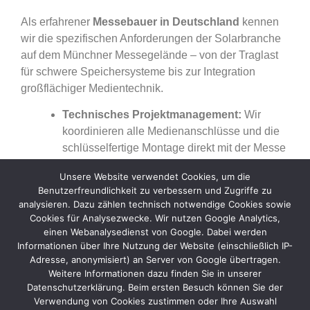
Als erfahrener
Messebauer in Deutschland
kennen
wir die spezifischen Anforderungen der Solarbranche
auf dem Münchner Messegelände – von der Traglast
für schwere Speichersysteme bis zur Integration
großflächiger Medientechnik.
Technisches Projektmanagement:
Wir
koordinieren alle Medienanschlüsse und die
schlüsselfertige Montage direkt mit der Messe
München.
Unsere Website verwendet Cookies, um die
Nachhaltiges Standdesign:
Einsatz
Benutzerfreundlichkeit zu verbessern und Zugriffe zu
ökologisch verantwortungsvoller Materialien,
analysieren. Dazu zählen technisch notwendige Cookies sowie
die perfekt zur Botschaft Ihrer Solar-Lösungen
Cookies für Analysezwecke. Wir nutzen Google Analytics,
passen.
einen Webanalysedienst von Google. Dabei werden
Informationen über Ihre Nutzung der Website (einschließlich IP-
Full-Service Realisierung:
Von der ersten
Adresse, anonymisiert) an Server von Google übertragen.
3D-Konzeption bis zur termingerechten
Weitere Informationen dazu finden Sie in unserer
Übergabe Ihres Projekts erhalten Sie bei uns
Datenschutzerklärung. Beim ersten Besuch können Sie der
alles aus einer Hand.
Verwendung von Cookies zustimmen oder Ihre Auswahl