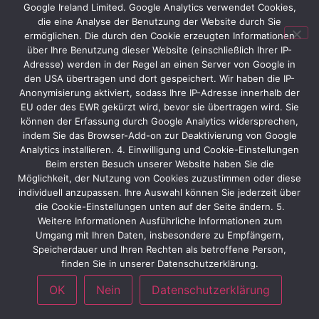
Google Ireland Limited. Google Analytics verwendet Cookies,
die eine Analyse der Benutzung der Website durch Sie
ermöglichen. Die durch den Cookie erzeugten Informationen
über Ihre Benutzung dieser Website (einschließlich Ihrer IP-
Adresse) werden in der Regel an einen Server von Google in
den USA übertragen und dort gespeichert. Wir haben die IP-
Kundenbeispiele von der SMM
Anonymisierung aktiviert, sodass Ihre IP-Adresse innerhalb der
Gewes
EU oder des EWR gekürzt wird, bevor sie übertragen wird. Sie
können der Erfassung durch Google Analytics widersprechen,
indem Sie das Browser-Add-on zur Deaktivierung von Google
Analytics installieren. 4. Einwilligung und Cookie-Einstellungen
Beim ersten Besuch unserer Website haben Sie die
Möglichkeit, der Nutzung von Cookies zuzustimmen oder diese
individuell anzupassen. Ihre Auswahl können Sie jederzeit über
SMM
die Cookie-Einstellungen unten auf der Seite ändern. 5.
GIFA / METEC /
Weitere Informationen Ausführliche Informationen zum
NEWCAST /
Umgang mit Ihren Daten, insbesondere zu Empfängern,
THERMPROCE
Speicherdauer und Ihren Rechten als betroffene Person,
SS
finden Sie in unserer Datenschutzerklärung.
OK
Nein
Datenschutzerklärung