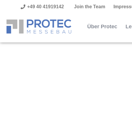
+49 40 41919142
Join the Team
Impres
Über Protec
Le