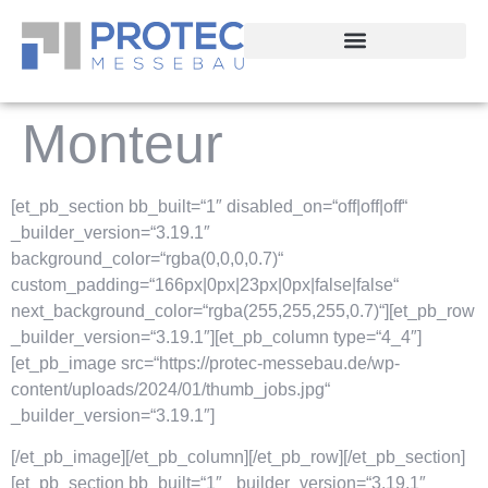
springen
Monteur
[et_pb_section bb_built=“1″ disabled_on=“off|off|off“
_builder_version=“3.19.1″
background_color=“rgba(0,0,0,0.7)“
custom_padding=“166px|0px|23px|0px|false|false“
next_background_color=“rgba(255,255,255,0.7)“][et_pb_row
_builder_version=“3.19.1″][et_pb_column type=“4_4″]
[et_pb_image src=“https://protec-messebau.de/wp-
content/uploads/2024/01/thumb_jobs.jpg“
_builder_version=“3.19.1″]
[/et_pb_image][/et_pb_column][/et_pb_row][/et_pb_section]
[et_pb_section bb_built=“1″ _builder_version=“3.19.1″