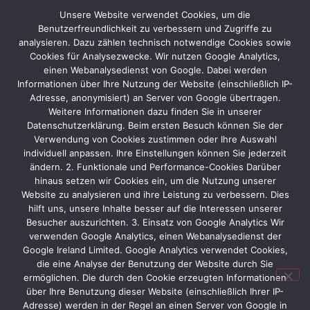
Firmenevents wie Weihnachtsfeier und Sommerfest
Unsere Website verwendet Cookies, um die
Interessiert oder noch Fragen. Dann melde Dich bei uns und
Benutzerfreundlichkeit zu verbessern und Zugriffe zu
werde Teil unseres Protec Teams.
analysieren. Dazu zählen technisch notwendige Cookies sowie
Cookies für Analysezwecke. Wir nutzen Google Analytics,
Bewerbungen gerne per Mail an
personal@protec-
einen Webanalysedienst von Google. Dabei werden
Informationen über Ihre Nutzung der Website (einschließlich IP-
messebau.de
Adresse, anonymisiert) an Server von Google übertragen.
Weitere Informationen dazu finden Sie in unserer
Datenschutzerklärung. Beim ersten Besuch können Sie der
[/et_pb_text][/et_pb_column][et_pb_column type=“1_5″]
Verwendung von Cookies zustimmen oder Ihre Auswahl
individuell anpassen. Ihre Einstellungen können Sie jederzeit
[/et_pb_column][/et_pb_row][/et_pb_section][et_pb_section
ändern. 2. Funktionale und Performance-Cookies Darüber
bb_built=“1″ fullwidth=“off“ specialty=“off“
hinaus setzen wir Cookies ein, um die Nutzung unserer
prev_background_color=“rgba(255,255,255,0.7)“
Website zu analysieren und ihre Leistung zu verbessern. Dies
_builder_version=“3.19.1″][et_pb_row
hilft uns, unsere Inhalte besser auf die Interessen unserer
_builder_version=“3.19.1″][et_pb_column type=“2_3″]
Besucher auszurichten. 3. Einsatz von Google Analytics Wir
verwenden Google Analytics, einen Webanalysedienst der
[et_pb_text _builder_version=“3.19.1″]
Google Ireland Limited. Google Analytics verwendet Cookies,
Noch nicht die richtige Stelle ?
die eine Analyse der Benutzung der Website durch Sie
ermöglichen. Die durch den Cookie erzeugten Informationen
Schaue
über Ihre Benutzung dieser Website (einschließlich Ihrer IP-
Adresse) werden in der Regel an einen Server von Google in