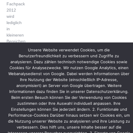
Fachpack
2012
wird
lediglich
in
kleineren
Bereichen
zur
Unsere Website verwendet Cookies, um die
diesjährigen
Benutzerfreundlichkeit zu verbessern und Zugriffe zu
Fachpack
analysieren. Dazu zählen technisch notwendige Cookies sowie
angepasst.
Cookies für Analysezwecke. Wir nutzen Google Analytics, einen
Webanalysedienst von Google. Dabei werden Informationen über
Marburger
Ihre Nutzung der Website (einschließlich IP-Adresse,
STS
anonymisiert) an Server von Google übertragen. Weitere
stellt
Informationen dazu finden Sie in unserer Datenschutzerklärung.
zusammen
Beim ersten Besuch können Sie der Verwendung von Cookies
mit
zustimmen oder Ihre Auswahl individuell anpassen. Ihre
Ernst
Einstellungen können Sie jederzeit ändern. 2. Funktionale und
Reiner
Performance-Cookies Darüber hinaus setzen wir Cookies ein, um
und
die Nutzung unserer Website zu analysieren und ihre Leistung zu
Katho
verbessern. Dies hilft uns, unsere Inhalte besser auf die
aus.