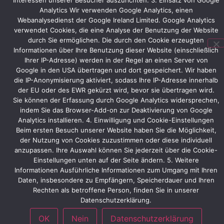
Interessen unserer Besucher auszurichten. 3. Einsatz von Google
Analytics Wir verwenden Google Analytics, einen
Alle
Webanalysedienst der Google Ireland Limited. Google Analytics
drei
verwendet Cookies, die eine Analyse der Benutzung der Website
Firmen
durch Sie ermöglichen. Die durch den Cookie erzeugten
präsentieren
Informationen über Ihre Benutzung dieser Website (einschließlich
diverse
Ihrer IP-Adresse) werden in der Regel an einen Server von
Produkte
Google in den USA übertragen und dort gespeichert. Wir haben
aus
die IP-Anonymisierung aktiviert, sodass Ihre IP-Adresse innerhalb
ihren
der EU oder des EWR gekürzt wird, bevor sie übertragen wird.
Katalogen.
Sie können der Erfassung durch Google Analytics widersprechen,
indem Sie das Browser-Add-on zur Deaktivierung von Google
Analytics installieren. 4. Einwilligung und Cookie-Einstellungen
Beim ersten Besuch unserer Website haben Sie die Möglichkeit,
Vorheriger
Nächster
der Nutzung von Cookies zuzustimmen oder diese individuell
anzupassen. Ihre Auswahl können Sie jederzeit über die Cookie-
Einstellungen unten auf der Seite ändern. 5. Weitere
Informationen Ausführliche Informationen zum Umgang mit Ihren
Daten, insbesondere zu Empfängern, Speicherdauer und Ihren
Rechten als betroffene Person, finden Sie in unserer
Datenschutzerklärung.
OK
Nein
Datenschutzerklärung