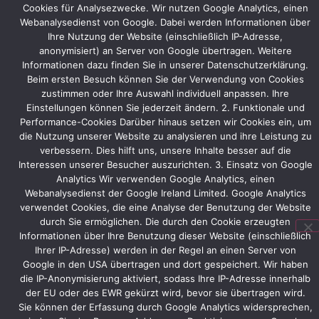
Cookies für Analysezwecke. Wir nutzen Google Analytics, einen
Messebau.
Webanalysedienst von Google. Dabei werden Informationen über
Ihre Nutzung der Website (einschließlich IP-Adresse,
Das
anonymisiert) an Server von Google übertragen. Weitere
bestehende
Informationen dazu finden Sie in unserer Datenschutzerklärung.
Standkonzept
Beim ersten Besuch können Sie der Verwendung von Cookies
wird
zustimmen oder Ihre Auswahl individuell anpassen. Ihre
an
Einstellungen können Sie jederzeit ändern. 2. Funktionale und
die
Performance-Cookies Darüber hinaus setzen wir Cookies ein, um
neue,
die Nutzung unserer Website zu analysieren und ihre Leistung zu
etwas
verbessern. Dies hilft uns, unsere Inhalte besser auf die
größere
Interessen unserer Besucher auszurichten. 3. Einsatz von Google
Standfläche
Analytics Wir verwenden Google Analytics, einen
angepasst.
Webanalysedienst der Google Ireland Limited. Google Analytics
verwendet Cookies, die eine Analyse der Benutzung der Website
MachineWorks
durch Sie ermöglichen. Die durch den Cookie erzeugten
wird
Informationen über Ihre Benutzung dieser Website (einschließlich
Simulations-
Ihrer IP-Adresse) werden in der Regel an einen Server von
Software
Google in den USA übertragen und dort gespeichert. Wir haben
am
die IP-Anonymisierung aktiviert, sodass Ihre IP-Adresse innerhalb
Stand
der EU oder des EWR gekürzt wird, bevor sie übertragen wird.
präsentieren
Sie können der Erfassung durch Google Analytics widersprechen,