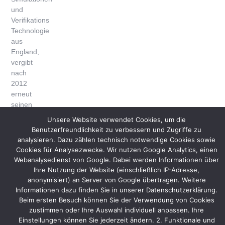
und
Verifikations
Technologie
aus
England,
vergibt
nach
2012
erneut
seinen
Auftrag
Unsere Website verwendet Cookies, um die
an
Benutzerfreundlichkeit zu verbessern und Zugriffe zu
Protec
analysieren. Dazu zählen technisch notwendige Cookies sowie
Messebau.
Cookies für Analysezwecke. Wir nutzen Google Analytics, einen
Webanalysedienst von Google. Dabei werden Informationen über
Das
Ihre Nutzung der Website (einschließlich IP-Adresse,
bestehende
anonymisiert) an Server von Google übertragen. Weitere
Standkonzept
Informationen dazu finden Sie in unserer Datenschutzerklärung.
wird
Beim ersten Besuch können Sie der Verwendung von Cookies
an
zustimmen oder Ihre Auswahl individuell anpassen. Ihre
die
Einstellungen können Sie jederzeit ändern. 2. Funktionale und