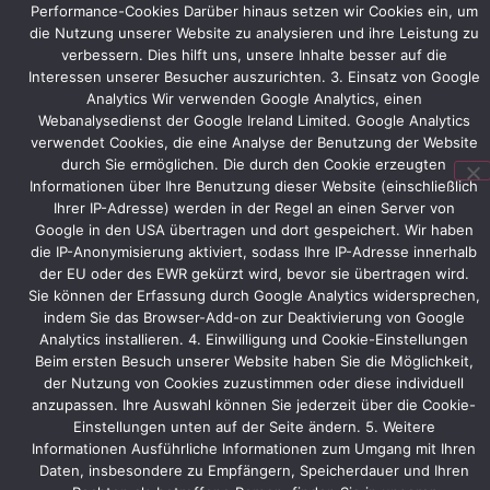
neue,
Performance-Cookies Darüber hinaus setzen wir Cookies ein, um
etwas
die Nutzung unserer Website zu analysieren und ihre Leistung zu
größere
verbessern. Dies hilft uns, unsere Inhalte besser auf die
Standfläche
Interessen unserer Besucher auszurichten. 3. Einsatz von Google
angepasst.
Analytics Wir verwenden Google Analytics, einen
Webanalysedienst der Google Ireland Limited. Google Analytics
MachineWorks
verwendet Cookies, die eine Analyse der Benutzung der Website
selbst
durch Sie ermöglichen. Die durch den Cookie erzeugten
wird
Informationen über Ihre Benutzung dieser Website (einschließlich
ihre
Ihrer IP-Adresse) werden in der Regel an einen Server von
Software
Google in den USA übertragen und dort gespeichert. Wir haben
am
die IP-Anonymisierung aktiviert, sodass Ihre IP-Adresse innerhalb
der EU oder des EWR gekürzt wird, bevor sie übertragen wird.
Stand
Sie können der Erfassung durch Google Analytics widersprechen,
präsentieren.
indem Sie das Browser-Add-on zur Deaktivierung von Google
Analytics installieren. 4. Einwilligung und Cookie-Einstellungen
Beim ersten Besuch unserer Website haben Sie die Möglichkeit,
der Nutzung von Cookies zuzustimmen oder diese individuell
Vorheriger
Nächster
anzupassen. Ihre Auswahl können Sie jederzeit über die Cookie-
Einstellungen unten auf der Seite ändern. 5. Weitere
Informationen Ausführliche Informationen zum Umgang mit Ihren
Daten, insbesondere zu Empfängern, Speicherdauer und Ihren