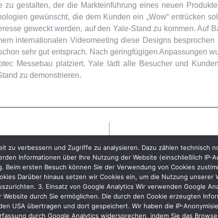
e zu gestalten, der die Markteinführung eines neuen Produkte
hnologien gewünscht, die dem Kunden ein „Wow“ entrücken sol
eresse geweckt werden, auf den Yale-Stand zu kommen. Auf B
einem internationalen Videomeeting diese Designs besprochen
e schon sehr gut entsprach. Nach geringfügigen Anpassungen w
rotec Messebau platziert. Yale lädt alle Besucher und Kunde
Stand zu demonstrieren.
it zu verbessern und Zugriffe zu analysieren. Dazu zählen technisch 
rden Informationen über Ihre Nutzung der Website (einschließlich IP-A
ng. Beim ersten Besuch können Sie der Verwendung von Cookies zustimme
kies Darüber hinaus setzen wir Cookies ein, um die Nutzung unserer We
uszurichten. 3. Einsatz von Google Analytics Wir verwenden Google Ana
 Website durch Sie ermöglichen. Die durch den Cookie erzeugten Inform
den USA übertragen und dort gespeichert. Wir haben die IP-Anonymisier
rfassung durch Google Analytics widersprechen, indem Sie das Browser-