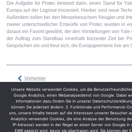
Die Aufgabe für Protec bestand darin, einen Stand für Yal
Europa auf der Logimat inszeniert. Hierbei sind neue Tec
Außerdem sollen bei den Messebesuchern Neugier und Int
zweier unterschiedlicher Entwürfe von Protec wurden in 
daraus ein Favorit gewählt, der den Vorstellungen von Yal
der Auftrag zum Standbau innerhalb kürzester Zeit bei P
Gesprächen ein und freut sich, die Europapremiere live am 
Vorheriger
Unsere Website verwendet Cookies, um die Benutzerfreundlichke
Google Analytics, einen Webanalysedienst von Google. Dabei we
Informationen dazu finden Sie in unserer Datenschutzerkläru
können Sie jederzeit ändern. 2. Funktionale und Performance-Coo
uns, unsere Inhalte besser auf die Interessen unserer Besucher a
Start
Kontakt
AGB
Datenschutz
Impressum
Analytics verwendet Cookies, die eine Analyse der Benutzung der
IP-Adresse) werden in der Regel an einen Server von Google in 
EWR gekürzt wird, bevor sie übertragen wird. Sie können der E