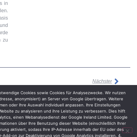
s in
len.
asis
 und
urde
n zu
Nächster
notwendige Cookies sowie Cookies für Analysezwecke. Wir nutzen
dresse, anonymisiert) an Server von Google übertragen. Weitere
n oder Ihre Auswahl individuell anpassen. Ihre Einstellungen
bsite zu analysieren und ihre Leistung zu verbessern. Dies hilft
lytics, einen Webanalysedienst der Google Ireland Limited. Google
ationen über Ihre Benutzung dieser Website (einschließlich Ihrer
ung aktiviert, sodass Ihre IP-Adresse innerhalb der EU oder des
Add-on zur Deaktivierung von Google Analytics installieren. 4.