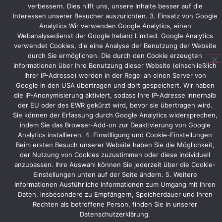
verbessern. Dies hilft uns, unsere Inhalte besser auf die
Planungsphase.
Interessen unserer Besucher auszurichten. 3. Einsatz von Google
GS
Analytics Wir verwenden Google Analytics, einen
Webanalysedienst der Google Ireland Limited. Google Analytics
Swiss
verwendet Cookies, die eine Analyse der Benutzung der Website
PCB
durch Sie ermöglichen. Die durch den Cookie erzeugten
selbst
Informationen über Ihre Benutzung dieser Website (einschließlich
wird
Ihrer IP-Adresse) werden in der Regel an einen Server von
diverse
Google in den USA übertragen und dort gespeichert. Wir haben
gefertigte
die IP-Anonymisierung aktiviert, sodass Ihre IP-Adresse innerhalb
Exponate
der EU oder des EWR gekürzt wird, bevor sie übertragen wird.
präsentieren.
Sie können der Erfassung durch Google Analytics widersprechen,
indem Sie das Browser-Add-on zur Deaktivierung von Google
Analytics installieren. 4. Einwilligung und Cookie-Einstellungen
Beim ersten Besuch unserer Website haben Sie die Möglichkeit,
Vorheriger
Nächster
der Nutzung von Cookies zuzustimmen oder diese individuell
anzupassen. Ihre Auswahl können Sie jederzeit über die Cookie-
Einstellungen unten auf der Seite ändern. 5. Weitere
Informationen Ausführliche Informationen zum Umgang mit Ihren
Daten, insbesondere zu Empfängern, Speicherdauer und Ihren
Rechten als betroffene Person, finden Sie in unserer
Datenschutzerklärung.