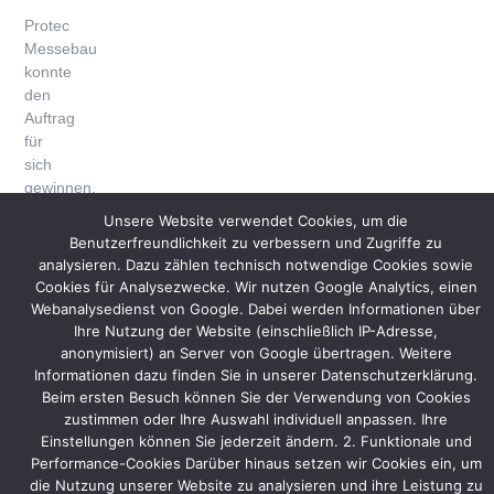
Protec
Messebau
konnte
den
Auftrag
für
sich
gewinnen,
auf
Unsere Website verwendet Cookies, um die
Grund
Benutzerfreundlichkeit zu verbessern und Zugriffe zu
eines
analysieren. Dazu zählen technisch notwendige Cookies sowie
klar
Cookies für Analysezwecke. Wir nutzen Google Analytics, einen
gegliederten
Webanalysedienst von Google. Dabei werden Informationen über
Messestandkonzepts
Ihre Nutzung der Website (einschließlich IP-Adresse,
und
anonymisiert) an Server von Google übertragen. Weitere
durch
Informationen dazu finden Sie in unserer Datenschutzerklärung.
eine
Beim ersten Besuch können Sie der Verwendung von Cookies
zustimmen oder Ihre Auswahl individuell anpassen. Ihre
hohe
Einstellungen können Sie jederzeit ändern. 2. Funktionale und
Flexibilität
Performance-Cookies Darüber hinaus setzen wir Cookies ein, um
in
die Nutzung unserer Website zu analysieren und ihre Leistung zu
der