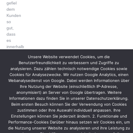
gefiel
dem
Kunden
so
gut,
dass
es
innerhalb
kürzester
Unsere Website verwendet Cookies, um die
Zeit
Benutzerfreundlichkeit zu verbessern und Zugriffe zu
zur
analysieren. Dazu zählen technisch notwendige Cookies sowie
Beauftragung
Cookies für Analysezwecke. Wir nutzen Google Analytics, einen
für
Webanalysedienst von Google. Dabei werden Informationen über
den
Ihre Nutzung der Website (einschließlich IP-Adresse,
Standbau
anonymisiert) an Server von Google übertragen. Weitere
kam.
Informationen dazu finden Sie in unserer Datenschutzerklärung.
Beim ersten Besuch können Sie der Verwendung von Cookies
Q-
zustimmen oder Ihre Auswahl individuell anpassen. Ihre
Energy
Einstellungen können Sie jederzeit ändern. 2. Funktionale und
lädt
Performance-Cookies Darüber hinaus setzen wir Cookies ein, um
auf
die Nutzung unserer Website zu analysieren und ihre Leistung zu
die