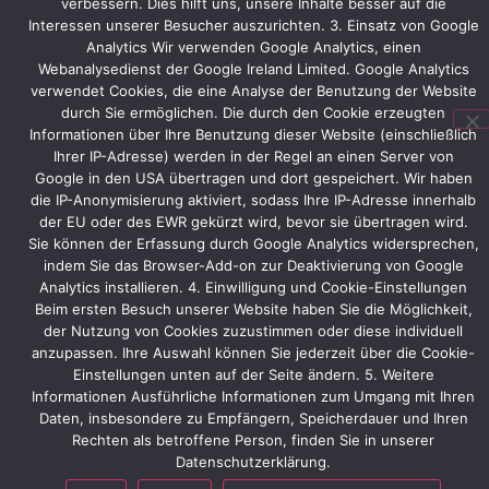
verbessern. Dies hilft uns, unsere Inhalte besser auf die
Hamburger
Interessen unserer Besucher auszurichten. 3. Einsatz von Google
WindEnergy
Analytics Wir verwenden Google Analytics, einen
zu
Webanalysedienst der Google Ireland Limited. Google Analytics
Gesprächen
verwendet Cookies, die eine Analyse der Benutzung der Website
auf
durch Sie ermöglichen. Die durch den Cookie erzeugten
den
Informationen über Ihre Benutzung dieser Website (einschließlich
Ihrer IP-Adresse) werden in der Regel an einen Server von
Stand
Google in den USA übertragen und dort gespeichert. Wir haben
ein.
die IP-Anonymisierung aktiviert, sodass Ihre IP-Adresse innerhalb
der EU oder des EWR gekürzt wird, bevor sie übertragen wird.
Sie können der Erfassung durch Google Analytics widersprechen,
indem Sie das Browser-Add-on zur Deaktivierung von Google
Vorheriger
Nächster
Analytics installieren. 4. Einwilligung und Cookie-Einstellungen
Beim ersten Besuch unserer Website haben Sie die Möglichkeit,
der Nutzung von Cookies zuzustimmen oder diese individuell
anzupassen. Ihre Auswahl können Sie jederzeit über die Cookie-
Einstellungen unten auf der Seite ändern. 5. Weitere
Informationen Ausführliche Informationen zum Umgang mit Ihren
Daten, insbesondere zu Empfängern, Speicherdauer und Ihren
Rechten als betroffene Person, finden Sie in unserer
Datenschutzerklärung.