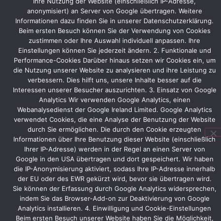
Ihre Nutzung der Website (einschließlich IP-Adresse,
die
anonymisiert) an Server von Google übertragen. Weitere
Hot
Informationen dazu finden Sie in unserer Datenschutzerklärung.
&
Beim ersten Besuch können Sie der Verwendung von Cookies
Cool
zustimmen oder Ihre Auswahl individuell anpassen. Ihre
Bar
Einstellungen können Sie jederzeit ändern. 2. Funktionale und
sein,
Performance-Cookies Darüber hinaus setzen wir Cookies ein, um
an
die Nutzung unserer Website zu analysieren und ihre Leistung zu
der
verbessern. Dies hilft uns, unsere Inhalte besser auf die
die
Interessen unserer Besucher auszurichten. 3. Einsatz von Google
Besucher
Analytics Wir verwenden Google Analytics, einen
zu
Webanalysedienst der Google Ireland Limited. Google Analytics
einem
verwendet Cookies, die eine Analyse der Benutzung der Website
von
durch Sie ermöglichen. Die durch den Cookie erzeugten
30
Informationen über Ihre Benutzung dieser Website (einschließlich
verschiedenen
Ihrer IP-Adresse) werden in der Regel an einen Server von
Whiskeysorten
Google in den USA übertragen und dort gespeichert. Wir haben
die IP-Anonymisierung aktiviert, sodass Ihre IP-Adresse innerhalb
eingeladen
der EU oder des EWR gekürzt wird, bevor sie übertragen wird.
werden.
Sie können der Erfassung durch Google Analytics widersprechen,
indem Sie das Browser-Add-on zur Deaktivierung von Google
Analytics installieren. 4. Einwilligung und Cookie-Einstellungen
Beim ersten Besuch unserer Website haben Sie die Möglichkeit,
Vorheriger
Nächster