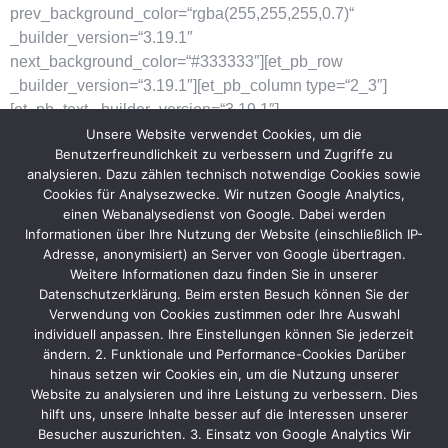
prev_background_color=“rgba(255,255,255,0.7)“
_builder_version=“3.19.1″
next_background_color=“#333333″][et_pb_row
_builder_version=“3.19.1″][et_pb_column type=“2_3″]
[et_pb_text _builder_version=“3.19.1″]
Unsere Website verwendet Cookies, um die
Noch nicht die richtige Stelle ?
Benutzerfreundlichkeit zu verbessern und Zugriffe zu
analysieren. Dazu zählen technisch notwendige Cookies sowie
Schaue
Cookies für Analysezwecke. Wir nutzen Google Analytics,
einen Webanalysedienst von Google. Dabei werden
Dir unsere anderen offenen
Informationen über Ihre Nutzung der Website (einschließlich IP-
Adresse, anonymisiert) an Server von Google übertragen.
Positionen an.
Weitere Informationen dazu finden Sie in unserer
Datenschutzerklärung. Beim ersten Besuch können Sie der
[/et_pb_text][/et_pb_column][et_pb_column type=“1_3″]
Verwendung von Cookies zustimmen oder Ihre Auswahl
[et_pb_button _builder_version=“3.19.1″ button_text=“zu
individuell anpassen. Ihre Einstellungen können Sie jederzeit
ändern. 2. Funktionale und Performance-Cookies Darüber
allen offenen Stellen“ button_url=“https://protec-
hinaus setzen wir Cookies ein, um die Nutzung unserer
messebau.de/join-the-team/“ /][/et_pb_column][/et_pb_row]
Website zu analysieren und ihre Leistung zu verbessern. Dies
[/et_pb_section][et_pb_section bb_built=“1″
hilft uns, unsere Inhalte besser auf die Interessen unserer
_builder_version=“3.19.1″ background_color=“#333333″
Besucher auszurichten. 3. Einsatz von Google Analytics Wir