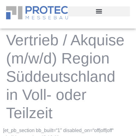
springen
Vertrieb / Akquise
(m/w/d) Region
Süddeutschland
in Voll- oder
Teilzeit
[et_pb_section bb_built=“1″ disabled_on=“off|off|off“