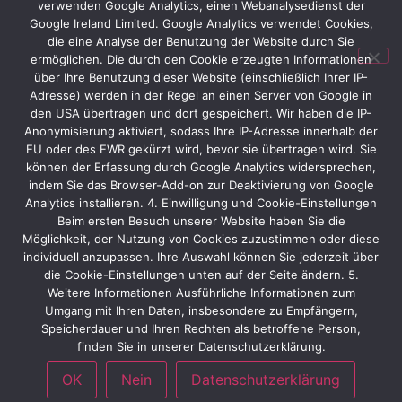
custom_padding=“0|0px|0|0px|false|false“
verwenden Google Analytics, einen Webanalysedienst der
Google Ireland Limited. Google Analytics verwendet Cookies,
prev_background_color=“#ffffff“][et_pb_row
die eine Analyse der Benutzung der Website durch Sie
custom_padding=“16px|0px|14px|0px|false|false“
ermöglichen. Die durch den Cookie erzeugten Informationen
_builder_version=“3.19.1″][et_pb_column type=“3_5″]
über Ihre Benutzung dieser Website (einschließlich Ihrer IP-
[et_pb_text _builder_version=“3.19.1″
Adresse) werden in der Regel an einen Server von Google in
text_text_shadow_style=“preset1″
den USA übertragen und dort gespeichert. Wir haben die IP-
Anonymisierung aktiviert, sodass Ihre IP-Adresse innerhalb der
background_layout=“dark“]
EU oder des EWR gekürzt wird, bevor sie übertragen wird. Sie
können der Erfassung durch Google Analytics widersprechen,
Startseite
|
Kontakt
|
AGB
|
Datenschutz
|
Impressum
indem Sie das Browser-Add-on zur Deaktivierung von Google
Analytics installieren. 4. Einwilligung und Cookie-Einstellungen
[/et_pb_text][/et_pb_column][et_pb_column type=“2_5″]
Beim ersten Besuch unserer Website haben Sie die
[et_pb_text _builder_version=“3.19.1″]
Möglichkeit, der Nutzung von Cookies zuzustimmen oder diese
individuell anzupassen. Ihre Auswahl können Sie jederzeit über
Nach oben
die Cookie-Einstellungen unten auf der Seite ändern. 5.
Weitere Informationen Ausführliche Informationen zum
[/et_pb_text][/et_pb_column][/et_pb_row][/et_pb_section]
Umgang mit Ihren Daten, insbesondere zu Empfängern,
Speicherdauer und Ihren Rechten als betroffene Person,
finden Sie in unserer Datenschutzerklärung.
OK
Nein
Datenschutzerklärung