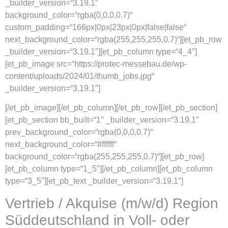
_builder_version=“3.19.1″
background_color=“rgba(0,0,0,0.7)“
custom_padding=“166px|0px|23px|0px|false|false“
next_background_color=“rgba(255,255,255,0.7)“][et_pb_row
_builder_version=“3.19.1″][et_pb_column type=“4_4″]
[et_pb_image src=“https://protec-messebau.de/wp-
content/uploads/2024/01/thumb_jobs.jpg“
_builder_version=“3.19.1″]
[/et_pb_image][/et_pb_column][/et_pb_row][/et_pb_section]
[et_pb_section bb_built=“1″ _builder_version=“3.19.1″
prev_background_color=“rgba(0,0,0,0.7)“
next_background_color=“#ffffff“
background_color=“rgba(255,255,255,0.7)“][et_pb_row]
[et_pb_column type=“1_5″][/et_pb_column][et_pb_column
type=“3_5″][et_pb_text _builder_version=“3.19.1″]
Vertrieb / Akquise (m/w/d) Region
Süddeutschland in Voll- oder