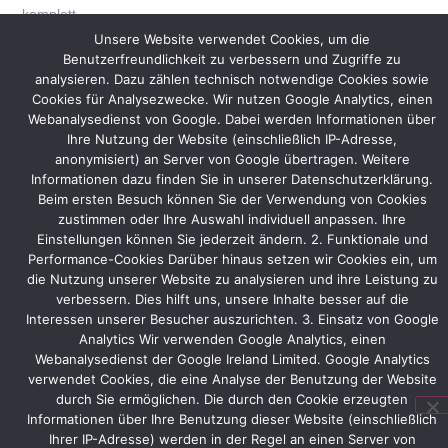
komplett
neuen
Unsere Website verwendet Cookies, um die
Standkonzept
Benutzerfreundlichkeit zu verbessern und Zugriffe zu
auf
analysieren. Dazu zählen technisch notwendige Cookies sowie
der
Cookies für Analysezwecke. Wir nutzen Google Analytics, einen
Webanalysedienst von Google. Dabei werden Informationen über
CeBIT
Ihre Nutzung der Website (einschließlich IP-Adresse,
vertreten
anonymisiert) an Server von Google übertragen. Weitere
sein.
Informationen dazu finden Sie in unserer Datenschutzerklärung.
Dieses
Beim ersten Besuch können Sie der Verwendung von Cookies
Konzept
zustimmen oder Ihre Auswahl individuell anpassen. Ihre
bietet
Einstellungen können Sie jederzeit ändern. 2. Funktionale und
mehr
Performance-Cookies Darüber hinaus setzen wir Cookies ein, um
Beratungsterminals
die Nutzung unserer Website zu analysieren und ihre Leistung zu
als
verbessern. Dies hilft uns, unsere Inhalte besser auf die
bisher.
Interessen unserer Besucher auszurichten. 3. Einsatz von Google
Analytics Wir verwenden Google Analytics, einen
Hauptaugenmerk
Webanalysedienst der Google Ireland Limited. Google Analytics
auf
verwendet Cookies, die eine Analyse der Benutzung der Website
der
durch Sie ermöglichen. Die durch den Cookie erzeugten
CeBIT
Informationen über Ihre Benutzung dieser Website (einschließlich
wird
Ihrer IP-Adresse) werden in der Regel an einen Server von