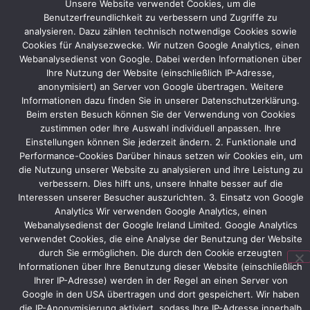
der
Unsere Website verwendet Cookies, um die
Eurotier
Benutzerfreundlichkeit zu verbessern und Zugriffe zu
2012
analysieren. Dazu zählen technisch notwendige Cookies sowie
Cookies für Analysezwecke. Wir nutzen Google Analytics, einen
in
Webanalysedienst von Google. Dabei werden Informationen über
Hannover,
Ihre Nutzung der Website (einschließlich IP-Adresse,
kann
anonymisiert) an Server von Google übertragen. Weitere
auf
Informationen dazu finden Sie in unserer Datenschutzerklärung.
Grund
Beim ersten Besuch können Sie der Verwendung von Cookies
der
zustimmen oder Ihre Auswahl individuell anpassen. Ihre
identischen
Einstellungen können Sie jederzeit ändern. 2. Funktionale und
Standfläche
Performance-Cookies Darüber hinaus setzen wir Cookies ein, um
auf
die Nutzung unserer Website zu analysieren und ihre Leistung zu
der
verbessern. Dies hilft uns, unsere Inhalte besser auf die
Biogas
Interessen unserer Besucher auszurichten. 3. Einsatz von Google
2013
Analytics Wir verwenden Google Analytics, einen
übernommen
Webanalysedienst der Google Ireland Limited. Google Analytics
werden.
verwendet Cookies, die eine Analyse der Benutzung der Website
durch Sie ermöglichen. Die durch den Cookie erzeugten
Awite
Informationen über Ihre Benutzung dieser Website (einschließlich
selbst
Ihrer IP-Adresse) werden in der Regel an einen Server von
wird
Google in den USA übertragen und dort gespeichert. Wir haben
diverse
die IP-Anonymisierung aktiviert, sodass Ihre IP-Adresse innerhalb