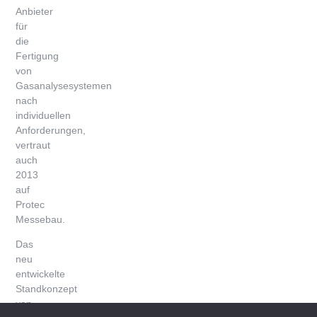
Anbieter
für
die
Fertigung
von
Gasanalysesystemen
nach
individuellen
Anforderungen,
vertraut
auch
2013
auf
Protec
Messebau.
Das
neu
entwickelte
Standkonzept
von