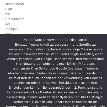
ausreichend
Platz
zur
Präsentation
der
Stempel
und
Druck-
Unsere Website verwendet Cookies, um die
und
Benutzerfreundlichkeit zu verbessern und Zugriffe zu
Scan-
analysieren. Dazu zählen technisch notwendige Cookies sowie
Cookies für Analysezwecke. Wir nutzen Google Analytics, einen
Systeme.
Webanalysedienst von Google. Dabei werden Informationen über
Zum
Ihre Nutzung der Website (einschließlich IP-Adresse,
Firmenjubiläum
anonymisiert) an Server von Google übertragen. Weitere
wird
Informationen dazu finden Sie in unserer Datenschutzerklärung.
es
Beim ersten Besuch können Sie der Verwendung von Cookies
als
zustimmen oder Ihre Auswahl individuell anpassen. Ihre
Einstellungen können Sie jederzeit ändern. 2. Funktionale und
Highlight
Performance-Cookies Darüber hinaus setzen wir Cookies ein, um
eine
die Nutzung unserer Website zu analysieren und ihre Leistung zu
Espressobar
verbessern. Dies hilft uns, unsere Inhalte besser auf die
geben
Interessen unserer Besucher auszurichten. 3. Einsatz von Google