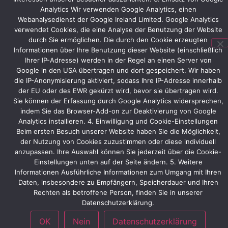
an
Analytics Wir verwenden Google Analytics, einen
dem
Webanalysedienst der Google Ireland Limited. Google Analytics
ein
verwendet Cookies, die eine Analyse der Benutzung der Website
Barista
durch Sie ermöglichen. Die durch den Cookie erzeugten
professionell
Informationen über Ihre Benutzung dieser Website (einschließlich
zubereiteten
Ihrer IP-Adresse) werden in der Regel an einen Server von
Kaffee
Google in den USA übertragen und dort gespeichert. Wir haben
servieren
die IP-Anonymisierung aktiviert, sodass Ihre IP-Adresse innerhalb
wird.
der EU oder des EWR gekürzt wird, bevor sie übertragen wird.
Sie können der Erfassung durch Google Analytics widersprechen,
indem Sie das Browser-Add-on zur Deaktivierung von Google
Analytics installieren. 4. Einwilligung und Cookie-Einstellungen
Vorheriger
Nächster
Beim ersten Besuch unserer Website haben Sie die Möglichkeit,
der Nutzung von Cookies zuzustimmen oder diese individuell
anzupassen. Ihre Auswahl können Sie jederzeit über die Cookie-
Einstellungen unten auf der Seite ändern. 5. Weitere
Informationen Ausführliche Informationen zum Umgang mit Ihren
Daten, insbesondere zu Empfängern, Speicherdauer und Ihren
Rechten als betroffene Person, finden Sie in unserer
Datenschutzerklärung.
OK
Nein
Datenschutzerklärung