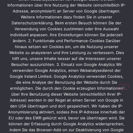
für die EMO Hannover
Informationen über Ihre Nutzung der Website (einschließlich IP-
Adresse, anonymisiert) an Server von Google übertragen.
Weitere Informationen dazu finden Sie in unserer
Suchen Sie einen Messebauer, der die logistische
Datenschutzerklärung. Beim ersten Besuch können Sie der
Komplexität der Metallbearbeitungsbranche
Verwendung von Cookies zustimmen oder Ihre Auswahl
beherrscht? Vom kompakten Werkzeugstand bis zur
individuell anpassen. Ihre Einstellungen können Sie jederzeit
ändern. 2. Funktionale und Performance-Cookies Darüber
großflächigen Fertigungsstraße realisieren wir Ihren
hinaus setzen wir Cookies ein, um die Nutzung unserer
Messestand für die EMO in Hannover
Website zu analysieren und ihre Leistung zu verbessern. Dies
schlüsselfertig, terminsicher und budgettreu.
hilft uns, unsere Inhalte besser auf die Interessen unserer
Kontaktieren Sie das Team von Protec Messebau für
Besucher auszurichten. 3. Einsatz von Google Analytics Wir
ein individuelles Konzept.
verwenden Google Analytics, einen Webanalysedienst der
Google Ireland Limited. Google Analytics verwendet Cookies,
Weiterführende Links:
die eine Analyse der Benutzung der Website durch Sie
ermöglichen. Die durch den Cookie erzeugten Informationen
Besuchen Sie die offizielle Website:
EMO Hannover –
über Ihre Benutzung dieser Website (einschließlich Ihrer IP-
Weltleitmesse der Produktionstechnologie
Adresse) werden in der Regel an einen Server von Google in
den USA übertragen und dort gespeichert. Wir haben die IP-
Anonymisierung aktiviert, sodass Ihre IP-Adresse innerhalb der
EU oder des EWR gekürzt wird, bevor sie übertragen wird. Sie
Kundenbeispiele von der EMO
können der Erfassung durch Google Analytics widersprechen,
Indunorm
Ghiringhelli
indem Sie das Browser-Add-on zur Deaktivierung von Google
Makino Europe