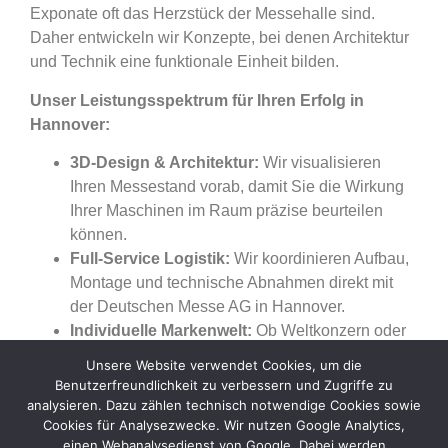
Exponate oft das Herzstück der Messehalle sind.
Daher entwickeln wir Konzepte, bei denen Architektur
und Technik eine funktionale Einheit bilden.
Unser Leistungsspektrum für Ihren Erfolg in
Hannover:
3D-Design & Architektur:
Wir visualisieren
Ihren Messestand vorab, damit Sie die Wirkung
Ihrer Maschinen im Raum präzise beurteilen
können.
Full-Service Logistik:
Wir koordinieren Aufbau,
Montage und technische Abnahmen direkt mit
der Deutschen Messe AG in Hannover.
Individuelle Markenwelt:
Ob Weltkonzern oder
spezialisierter Mittelständler – wir übersetzen
Unsere Website verwendet Cookies, um die
Ihre Unternehmenswerte in ein
Benutzerfreundlichkeit zu verbessern und Zugriffe zu
unverwechselbares Standdesign.
analysieren. Dazu zählen technisch notwendige Cookies sowie
Cookies für Analysezwecke. Wir nutzen Google Analytics,
Starten Sie jetzt Ihre Planung
einen Webanalysedienst von Google. Dabei werden