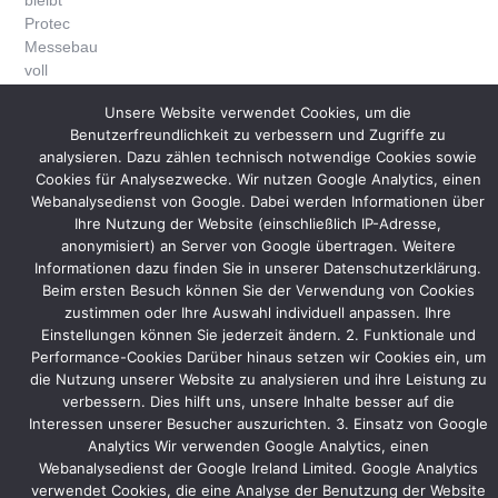
bleibt
Protec
Messebau
voll
handlungsfähig
Unsere Website verwendet Cookies, um die
und
Benutzerfreundlichkeit zu verbessern und Zugriffe zu
kann
analysieren. Dazu zählen technisch notwendige Cookies sowie
allen
Cookies für Analysezwecke. Wir nutzen Google Analytics, einen
Kunden
Webanalysedienst von Google. Dabei werden Informationen über
sofort
Ihre Nutzung der Website (einschließlich IP-Adresse,
nach
anonymisiert) an Server von Google übertragen. Weitere
der
Informationen dazu finden Sie in unserer Datenschutzerklärung.
Freigabe
Beim ersten Besuch können Sie der Verwendung von Cookies
der
zustimmen oder Ihre Auswahl individuell anpassen. Ihre
ersten
Einstellungen können Sie jederzeit ändern. 2. Funktionale und
Messen
Performance-Cookies Darüber hinaus setzen wir Cookies ein, um
nach
die Nutzung unserer Website zu analysieren und ihre Leistung zu
der
verbessern. Dies hilft uns, unsere Inhalte besser auf die
Pandemie
Interessen unserer Besucher auszurichten. 3. Einsatz von Google
wieder
Analytics Wir verwenden Google Analytics, einen
in
Webanalysedienst der Google Ireland Limited. Google Analytics
verwendet Cookies, die eine Analyse der Benutzung der Website
gewohnter